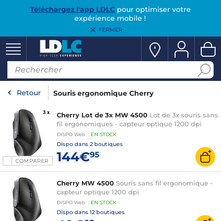
Téléchargez l'app LDLC
pour optimiser votre
expérience mobile !
FERMER
Retour
Souris ergonomique Cherry
Cherry Lot de 3x MW 4500
Lot de 3x souris sans
fil ergonomiques - capteur optique 1200 dpi
DISPO
Web
:
EN
STOCK
Dispo dans
2 boutiques
144€
95
COMPARER
Cherry MW 4500
Souris sans fil ergonomique -
capteur optique 1200 dpi
DISPO
Web
:
EN
STOCK
Dispo dans
12 boutiques