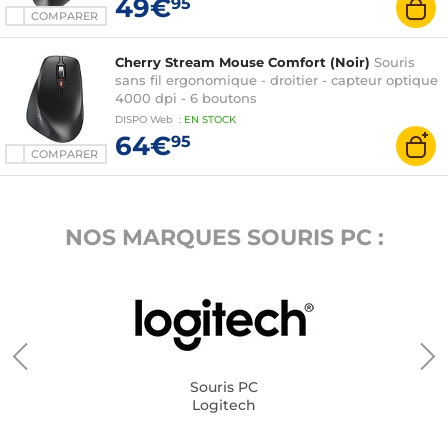
49€
95
COMPARER
Cherry Stream Mouse Comfort (Noir)
Souris
sans fil ergonomique - droitier - capteur optique
4000 dpi - 6 boutons
DISPO
Web
:
EN
STOCK
64€
95
COMPARER
NOS MARQUES SOURIS PC :
Souris PC
Logitech