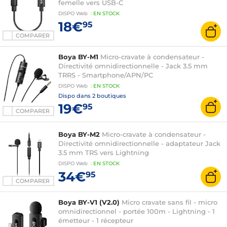
femelle vers USB-C
DISPO
Web
:
EN
STOCK
18€
95
COMPARER
Boya BY-M1
Micro-cravate à condensateur -
Directivité omnidirectionnelle - Jack 3.5 mm
TRRS - Smartphone/APN/PC
DISPO
Web
:
EN
STOCK
Dispo dans
2 boutiques
19€
95
COMPARER
Boya BY-M2
Micro-cravate à condensateur -
Directivité omnidirectionnelle - adaptateur Jack
3.5 mm TRS vers Lightning
DISPO
Web
:
EN
STOCK
34€
95
COMPARER
Boya BY-V1 (V2.0)
Micro cravate sans fil - micro
omnidirectionnel - portée 100m - Lightning - 1
émetteur - 1 récepteur