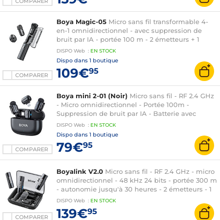
COMPARER
Boya Magic-05
Micro sans fil transformable 4-
en-1 omnidirectionnel - avec suppression de
bruit par IA - portée 100 m - 2 émetteurs + 1
récepteur USB-C + 1 boîtier de charge
DISPO
Web
:
EN
STOCK
Dispo dans
1 boutique
109€
95
COMPARER
Boya mini 2-01 (Noir)
Micro sans fil - RF 2.4 GHz
- Micro omnidirectionnel - Portée 100m -
Suppression de bruit par IA - Batterie avec
autonomie jusqu'à 6h - 1x récepteur USB-C + 1x
DISPO
Web
:
EN
STOCK
récepteur Lightning - 2x émetteurs
Dispo dans
1 boutique
79€
95
COMPARER
Boyalink V2.0
Micro sans fil - RF 2.4 GHz - micro
omnidirectionnel - 48 kHz 24 bits - portée 300 m
- autonomie jusqu'à 30 heures - 2 émetteurs - 1
récepteur
DISPO
Web
:
EN
STOCK
139€
95
COMPARER