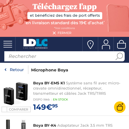
FERMER
Retour
Microphone Boya
Boya BY-EM5 K1
Système sans fil avec micro-
cravate omnidirectionnel, récepteur,
transmetteur et câbles Jack TRS/TRRS
DISPO
Web
:
EN
STOCK
149€
95
COMPARER
Boya BY-K4
Adaptateur Jack 3.5 mm TRS