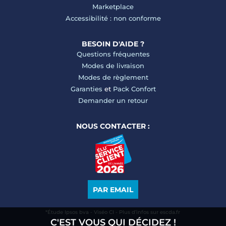
Marketplace
Accessibilité : non conforme
BESOIN D'AIDE ?
Questions fréquentes
Modes de livraison
Modes de règlement
Garanties
et
Pack Confort
Demander un retour
NOUS CONTACTER :
PAR EMAIL
*Étude Ipsos bva - Viséo CI - Plus d’infos sur escda.fr
C'EST VOUS QUI DÉCIDEZ !