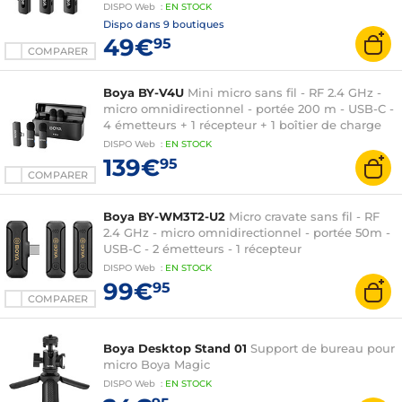
DISPO
Web
:
EN
STOCK
Dispo dans
9 boutiques
49€
95
COMPARER
Boya BY-V4U
Mini micro sans fil - RF 2.4 GHz -
micro omnidirectionnel - portée 200 m - USB-C -
4 émetteurs + 1 récepteur + 1 boîtier de charge
DISPO
Web
:
EN
STOCK
139€
95
COMPARER
Boya BY-WM3T2-U2
Micro cravate sans fil - RF
2.4 GHz - micro omnidirectionnel - portée 50m -
USB-C - 2 émetteurs - 1 récepteur
DISPO
Web
:
EN
STOCK
99€
95
COMPARER
Boya Desktop Stand 01
Support de bureau pour
micro Boya Magic
DISPO
Web
:
EN
STOCK