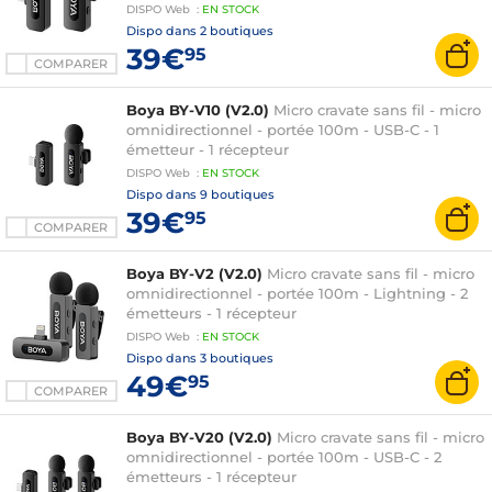
DISPO
Web
:
EN
STOCK
Dispo dans
2 boutiques
39€
95
COMPARER
Boya BY-V10 (V2.0)
Micro cravate sans fil - micro
omnidirectionnel - portée 100m - USB-C - 1
émetteur - 1 récepteur
DISPO
Web
:
EN
STOCK
Dispo dans
9 boutiques
39€
95
COMPARER
Boya BY-V2 (V2.0)
Micro cravate sans fil - micro
omnidirectionnel - portée 100m - Lightning - 2
émetteurs - 1 récepteur
DISPO
Web
:
EN
STOCK
Dispo dans
3 boutiques
49€
95
COMPARER
Boya BY-V20 (V2.0)
Micro cravate sans fil - micro
omnidirectionnel - portée 100m - USB-C - 2
émetteurs - 1 récepteur