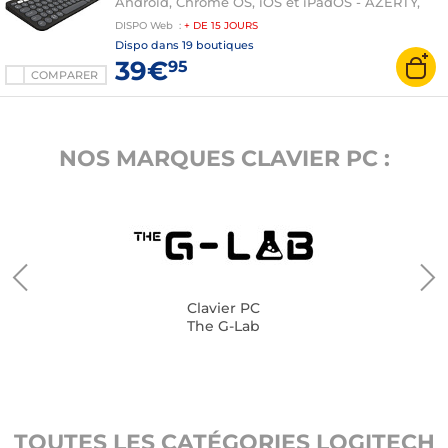
Android, Chrome OS, iOS et iPadOS - AZERTY,
Français
DISPO
Web
:
+ DE
15 JOURS
Dispo dans
19 boutiques
39€
95
COMPARER
NOS MARQUES CLAVIER PC :
Clavier PC
The G-Lab
TOUTES LES CATÉGORIES LOGITECH