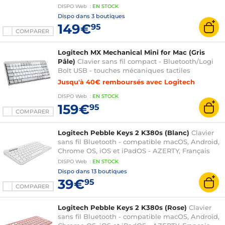
DISPO
Web
:
EN
STOCK
Dispo dans
3 boutiques
149€
95
COMPARER
Logitech MX Mechanical Mini for Mac (Gris
Pâle)
Clavier sans fil compact - Bluetooth/Logi
Bolt USB - touches mécaniques tactiles
silencieuses - technologie Logitech Flow -
Jusqu'à 40€ remboursés avec Logitech
compatible macOS - AZERTY, Français
DISPO
Web
:
EN
STOCK
159€
95
COMPARER
Logitech Pebble Keys 2 K380s (Blanc)
Clavier
sans fil Bluetooth - compatible macOS, Android,
Chrome OS, iOS et iPadOS - AZERTY, Français
DISPO
Web
:
EN
STOCK
Dispo dans
13 boutiques
39€
95
COMPARER
Logitech Pebble Keys 2 K380s (Rose)
Clavier
sans fil Bluetooth - compatible macOS, Android,