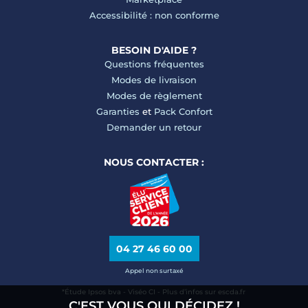
Accessibilité : non conforme
BESOIN D'AIDE ?
Questions fréquentes
Modes de livraison
Modes de règlement
Garanties
et
Pack Confort
Demander un retour
NOUS CONTACTER :
04 27 46 60 00
Appel non surtaxé
*Étude Ipsos bva - Viséo CI - Plus d’infos sur escda.fr
C'EST VOUS QUI DÉCIDEZ !