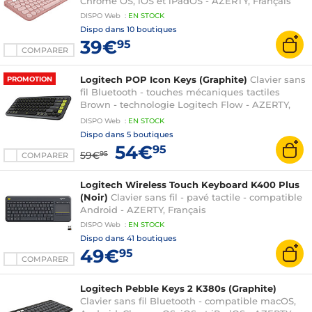
Chrome OS, iOS et iPadOS - AZERTY, Français
DISPO
Web
:
EN
STOCK
Dispo dans
10 boutiques
39€
95
COMPARER
Logitech POP Icon Keys (Graphite)
Clavier sans
PROMOTION
fil Bluetooth - touches mécaniques tactiles
Brown - technologie Logitech Flow - AZERTY,
Français
DISPO
Web
:
EN
STOCK
Dispo dans
5 boutiques
54€
95
59€
95
COMPARER
Logitech Wireless Touch Keyboard K400 Plus
(Noir)
Clavier sans fil - pavé tactile - compatible
Android - AZERTY, Français
DISPO
Web
:
EN
STOCK
Dispo dans
41 boutiques
49€
95
COMPARER
Logitech Pebble Keys 2 K380s (Graphite)
Clavier sans fil Bluetooth - compatible macOS,