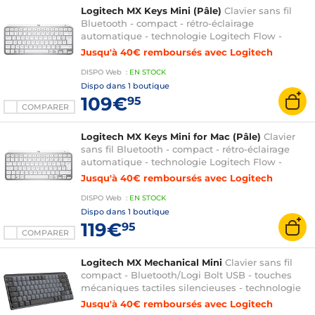
Logitech MX Keys Mini (Pâle)
Clavier sans fil
Bluetooth - compact - rétro-éclairage
automatique - technologie Logitech Flow -
compatible Windows et macOS - AZERTY,
Jusqu'à 40€ remboursés avec Logitech
Français
DISPO
Web
:
EN
STOCK
Dispo dans
1 boutique
109€
95
COMPARER
Logitech MX Keys Mini for Mac (Pâle)
Clavier
sans fil Bluetooth - compact - rétro-éclairage
automatique - technologie Logitech Flow -
compatible macOS - AZERTY, Français
Jusqu'à 40€ remboursés avec Logitech
DISPO
Web
:
EN
STOCK
Dispo dans
1 boutique
119€
95
COMPARER
Logitech MX Mechanical Mini
Clavier sans fil
compact - Bluetooth/Logi Bolt USB - touches
mécaniques tactiles silencieuses - technologie
Logitech Flow - compatible Windows et macOS
Jusqu'à 40€ remboursés avec Logitech
- AZERTY, Français