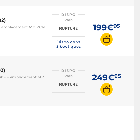
DISPO
02)
Web
199€
95
E + emplacement M.2 PCIe
RUPTURE
Dispo dans
3 boutiques
2)
DISPO
249€
95
Web
5 GbE + emplacement M.2
RUPTURE