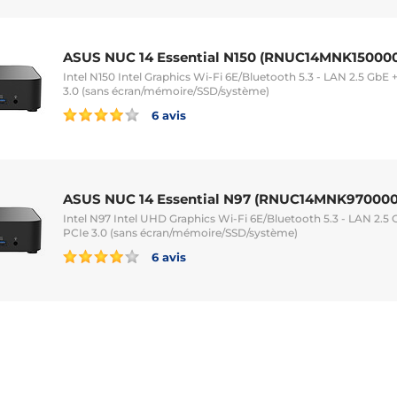
ASUS NUC 14 Essential N150 (RNUC14MNK15000
Intel N150 Intel Graphics Wi-Fi 6E/Bluetooth 5.3 - LAN 2.5 Gb
3.0 (sans écran/mémoire/SSD/système)
6 avis
ASUS NUC 14 Essential N97 (RNUC14MNK970000
Intel N97 Intel UHD Graphics Wi-Fi 6E/Bluetooth 5.3 - LAN 2.
PCIe 3.0 (sans écran/mémoire/SSD/système)
6 avis