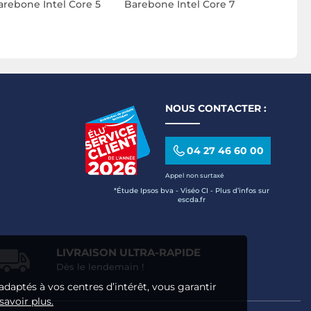
arebone Intel Core 5
Barebone Intel Core 7
NOUS CONTACTER :
04 27 46 60 00
Appel non surtaxé
*Étude Ipsos bva - Viséo CI - Plus d’infos sur
escda.fr
LIVRAISON ULTRA-RAPIDE
Dès le lendemain !
adaptés à vos centres d’intérêt, vous garantir
savoir plus.