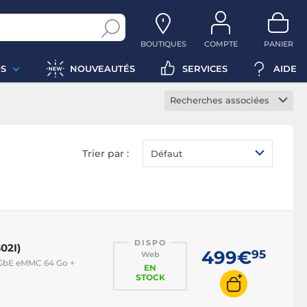
BOUTIQUES
COMPTE
PANIER
S
NOUVEAUTÉS
SERVICES
AIDE
Recherches associées
Barebone i3
Barebone i5
Trier par :
Défaut
Barebone i7
Barebone avec carte
graphique
DISPO
02I)
499€
95
Web
5 GbE eMMC 64 Go +
EN
STOCK