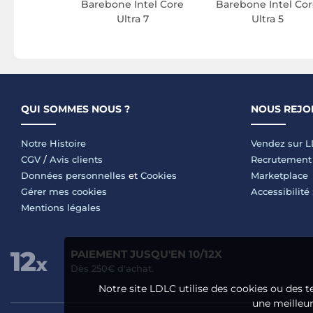
Barebone Intel Core
Barebone Intel Co
Ultra 7
Ultra 5
QUI SOMMES NOUS ?
NOUS REJO
Notre Histoire
Vendez sur 
CGV
/
Avis clients
Recrutement
Données personnelles
et
Cookies
Marketplace
Gérer mes cookies
Accessibilité
Mentions légales
PAIEMENT JUSQU'EN 10/12X
Dès 250€ d'achat.
Notre site LDLC utilise des cookies ou des t
une meilleure