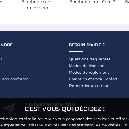
re
Barebone sans
Barebone Intel Core 3
B
processeur
INDRE
BESOIN D'AIDE ?
LDLC
Questions fréquentes
Modes de livraison
Modes de règlement
 : non conforme
Garanties
et
Pack Confort
Demander un retour
LIVRAISON DOM-TOM
C'EST VOUS QUI DÉCIDEZ !
Nous livrons dans les DOM-TOM en HT !
echnologies similaires pour vous proposer des services et offres 
 expérience utilisateur et réaliser des statistiques de visites.
En 