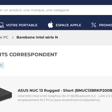
VOTRE PORTABLE
ESPACE APPLE
PROMO
e PC
Barebone Intel série N
ITS CORRESPONDENT
ASUS NUC 13 Rugged - Short (BNUC13BRKP200B
Intel N50 Intel UHD Graphics Wi-Fi 6E/Bluetooth 5.2 - LAN 2.
emplacement M.2 PCIe (sans écran/mémoire/système)