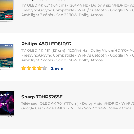
TV OLED 4K 65" (164 cm) - 120/144 Hz - Dolby Vision/HDR10+ Ad
FreeSync/G-Sync Compatible - Wi-Fi/Bluetooth - Google TV - G
Ambilight 3 côtés - Son 2.1 70W Dolby Atmos
Philips 48OLED810/12
TV OLED 4K 48" (121 cm) - 120/144 Hz - Dolby Vision/HDR10+ Ad
FreeSync/G-Sync Compatible - Wi-Fi/Bluetooth - Google TV - G
Ambilight 3 côtés - Son 2.1 70W Dolby Atmos
2 avis
Sharp 70HP5265E
Téléviseur QLED 4K 70" (177 cm) - Dolby Vision/HDR10 - Wi-Fi/
Google Cast - 4x HDMI 2.1 - ALLM - Son 2.0 24W Dolby Atmos