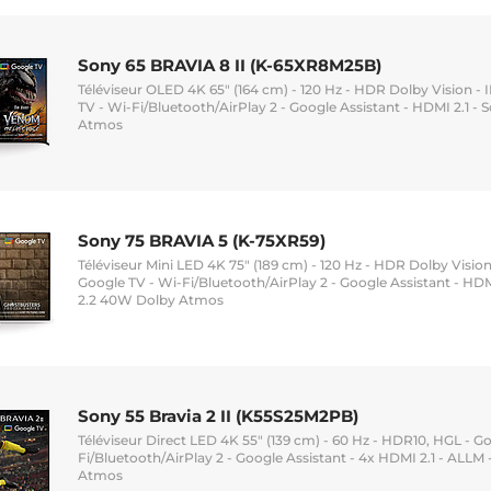
Sony 65 BRAVIA 8 II (K-65XR8M25B)
Téléviseur OLED 4K 65" (164 cm) - 120 Hz - HDR Dolby Vision 
TV - Wi-Fi/Bluetooth/AirPlay 2 - Google Assistant - HDMI 2.1 -
Atmos
Sony 75 BRAVIA 5 (K-75XR59)
Téléviseur Mini LED 4K 75" (189 cm) - 120 Hz - HDR Dolby Visi
Google TV - Wi-Fi/Bluetooth/AirPlay 2 - Google Assistant - HD
2.2 40W Dolby Atmos
Sony 55 Bravia 2 II (K55S25M2PB)
Téléviseur Direct LED 4K 55" (139 cm) - 60 Hz - HDR10, HGL - G
Fi/Bluetooth/AirPlay 2 - Google Assistant - 4x HDMI 2.1 - ALLM
Atmos