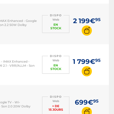
DISPO
2 199€
95
Web
- IMAX Enhanced - Google
EN
 Son 2.2 50W Dolby
STOCK
DISPO
1 799€
95
Web
on - IMAX Enhanced -
EN
MI 2.1 - VRR/ALLM - Son
STOCK
DISPO
699€
95
Web
oogle TV - Wi-
+ DE
 - Son 2.0 20W Dolby
15 JOURS