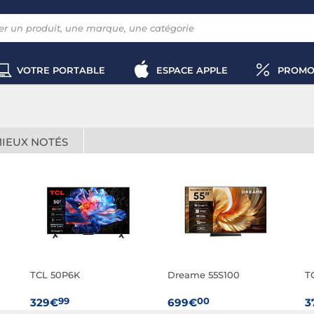
VOTRE PORTABLE
ESPACE APPLE
PROMO
MIEUX NOTÉS
TCL 50P6K
Dreame 55S100
T
99
00
329€
699€
3