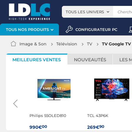
TOUS LES UNIVERS
CONFIGURATEUR PC
TOUS NOS PRODUITS
Image & Son
Télévision
TV
TV Google TV
MEILLEURES VENTES
NOUVEAUTÉS
LES 
00
Philips 55OLED810
TCL 43P6K
00
90
990€
269€