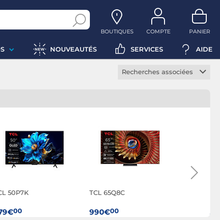
BOUTIQUES
COMPTE
PANIER
S
NOUVEAUTÉS
SERVICES
AIDE
Recherches associées
TV 32 pouces
TV 40 pouces
TV 43 pouces
TV 50 pouces
TV 55 pouces
TV 65 pouces
TV 75 pouces
CL 50P7K
TCL 65Q8C
TCL 75Q8
TV 4K
TV Full HD
00
00
00
79€
990€
1 290€