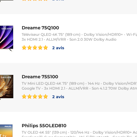
Dreame 75Q100
Téléviseur QLED 4K 75" (189 cm) - Dolby Vision/HDR10+ - Wi-Fi
3x HDMI 2.1 - ALLM/VRR - Son 2.0 30W Dolby Audio
2 avis
Dreame 75S100
TV Mini LED QLED 4K 75" (189 cm) - 144 Hz - Dolby Vision/HDR1
Google TV - 3x HDMI 2.1 - ALLM/VRR - Son 4.1.2 70W Dolby At
2 avis
Philips 55OLED810
TV OLED 4K 55" (139 cm) - 120/144 Hz - Dolby Vision/HDR10+ Ad