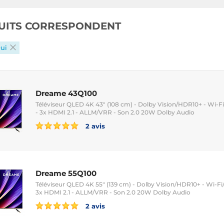
UITS CORRESPONDENT
Oui
Dreame 43Q100
Téléviseur QLED 4K 43" (108 cm) - Dolby Vision/HDR10+ - Wi-F
- 3x HDMI 2.1 - ALLM/VRR - Son 2.0 20W Dolby Audio
2 avis
Dreame 55Q100
Téléviseur QLED 4K 55" (139 cm) - Dolby Vision/HDR10+ - Wi-Fi
3x HDMI 2.1 - ALLM/VRR - Son 2.0 20W Dolby Audio
2 avis