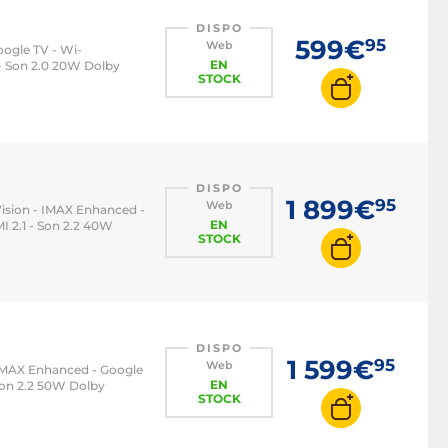
DISPO
599€
95
Web
oogle TV - Wi-
EN
 - Son 2.0 20W Dolby
STOCK
DISPO
1 899€
95
Web
Vision - IMAX Enhanced -
EN
I 2.1 - Son 2.2 40W
STOCK
DISPO
1 599€
95
Web
- IMAX Enhanced - Google
EN
 Son 2.2 50W Dolby
STOCK