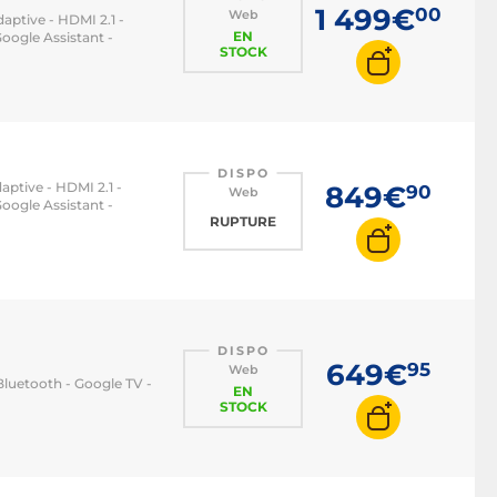
1 499€
00
Web
aptive - HDMI 2.1 -
EN
oogle Assistant -
STOCK
DISPO
aptive - HDMI 2.1 -
849€
90
Web
oogle Assistant -
RUPTURE
DISPO
649€
95
Web
Bluetooth - Google TV -
EN
STOCK