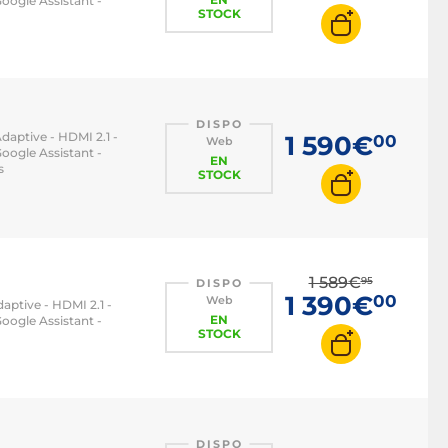
oogle Assistant -
STOCK
DISPO
daptive - HDMI 2.1 -
1 590€
00
Web
oogle Assistant -
EN
s
STOCK
1 589€
95
DISPO
1 390€
00
Web
aptive - HDMI 2.1 -
EN
oogle Assistant -
STOCK
DISPO