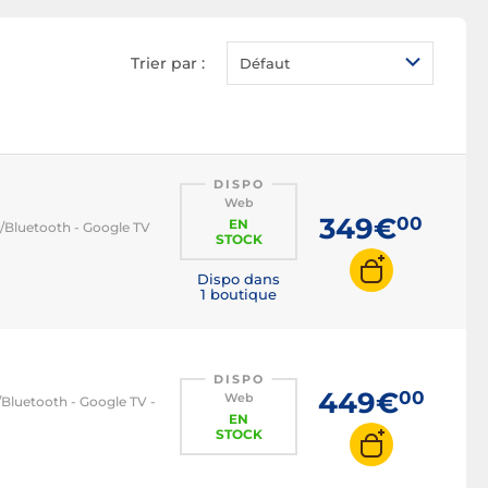
TV HDR
TV 100 Hz
Trier par :
Défaut
TV LED
TV OLED
TV QLED
TV mini LED
DISPO
Web
TV connectée
349€
00
EN
i/Bluetooth - Google TV
STOCK
TV Bluetooth
Dispo dans
TV DLNA
1 boutique
TV Android
TV Ambilight
DISPO
TV gamer
449€
00
Web
/Bluetooth - Google TV -
TV HDMI 2.1
EN
STOCK