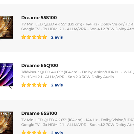
Dreame 55S100
TV Mini LED QLED 4K 55" (139 cm) - 144 Hz - Dolby Vision/HDR1
Google TV - 3x HDMI 2.1 - ALLM/VRR - Son 4.1.2 70W Dolby At
2 avis
Dreame 65Q100
Téléviseur QLED 4K 65" (164 cm) - Dolby Vision/HDR10+ - Wi-Fi
3x HDMI 2.1 - ALLM/VRR - Son 2.0 30W Dolby Audio
2 avis
Dreame 65S100
TV Mini LED QLED 4K 65" (164 cm) - 144 Hz - Dolby Vision/HDR1
Google TV - 3x HDMI 2.1 - ALLM/VRR - Son 4.1.2 70W Dolby At
2 avis