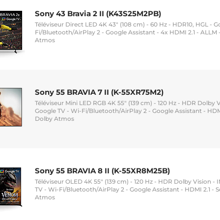
Sony 43 Bravia 2 II (K43S25M2PB)
Téléviseur Direct LED 4K 43" (108 cm) - 60 Hz - HDR10, HGL - G
Fi/Bluetooth/AirPlay 2 - Google Assistant - 4x HDMI 2.1 - ALLM
Atmos
Sony 55 BRAVIA 7 II (K-55XR75M2)
Téléviseur Mini LED RGB 4K 55" (139 cm) - 120 Hz - HDR Dolby 
Google TV - Wi-Fi/Bluetooth/AirPlay 2 - Google Assistant - HDM
Dolby Atmos
Sony 55 BRAVIA 8 II (K-55XR8M25B)
Téléviseur OLED 4K 55" (139 cm) - 120 Hz - HDR Dolby Vision 
TV - Wi-Fi/Bluetooth/AirPlay 2 - Google Assistant - HDMI 2.1 -
Atmos