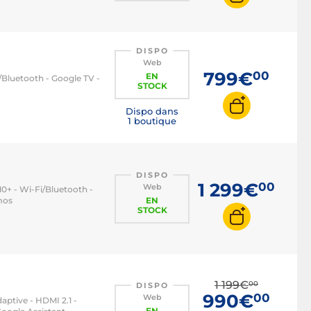
DISPO
Web
799€
00
EN
/Bluetooth - Google TV -
STOCK
Dispo dans
1 boutique
DISPO
1 299€
00
Web
0+ - Wi-Fi/Bluetooth -
mos
EN
STOCK
1 199€
00
DISPO
990€
00
Web
aptive - HDMI 2.1 -
EN