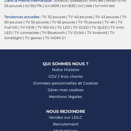
Dans la même thématique :
50c809
|
55led809
|
mini led
|
smart tv tcl
55 pouces
|
tcl 55c71k
|
tcl c809
|
tcl c835
|
tcl
|
tele
|
tcl mini led
Tendances actuelles :
TV 32 pouces
|
TV 40 pouces
|
TV 43 pouces
|
TV
50 pouces
|
TV 55 pouces
|
TV 65 pouces
|
TV 75 pouces
|
TV 4K
|
TV
Full HD
|
TV HDR
|
TV 100 Hz
|
TV LED
|
TV OLED
|
TV QLED
|
TV mini
LED
|
TV connectée
|
TV Bluetooth
|
TV DLNA
|
TV Android
|
TV
Ambilight
|
TV gamer
|
TV HDMI 2.1
QUI SOMMES NOUS ?
Notre Histoire
CGV
/
Avis clients
Données personnelles
et
Cookies
Gérer mes cookies
Mentions légales
NOUS REJOINDRE
Vendez sur LDLC
Recrutement
Marketplace