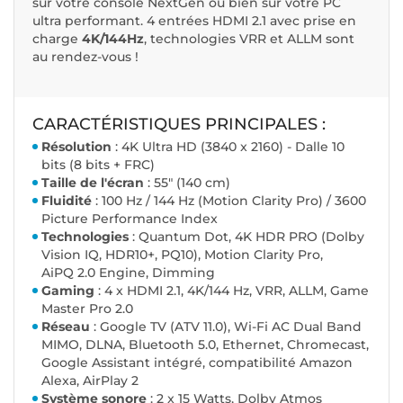
sur votre console NextGen ou bien sur votre PC
ultra performant. 4 entrées HDMI 2.1 avec prise en
charge
4K/144Hz
, technologies VRR et ALLM sont
au rendez-vous !
CARACTÉRISTIQUES PRINCIPALES :
R
ésolution
: 4K Ultra HD (3840 x 2160) - Dalle 10
bits (8 bits + FRC)
Taille de l'écran
: 55" (140 cm)
Fluidité
: 100 Hz / 144 Hz (Motion Clarity Pro) / 3600
Picture Performance Index
Technologies
: Quantum Dot, 4K HDR PRO (Dolby
Vision IQ, HDR10+, PQ10), Motion Clarity Pro,
AiPQ 2.0 Engine, Dimming
Gaming
: 4 x HDMI 2.1, 4K/144 Hz, VRR, ALLM, Game
Master Pro 2.0
Réseau
: Google TV (ATV 11.0), Wi-Fi AC Dual Band
MIMO, DLNA, Bluetooth 5.0, Ethernet, Chromecast,
Google Assistant intégré, compatibilité Amazon
Alexa, AirPlay 2
Système sonore
: 2 x 15 Watts, Dolby Atmos