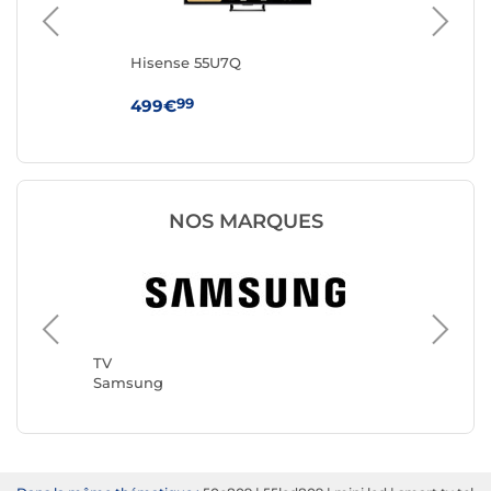
Hisense 55U7Q
Hi
99
499€
44
NOS MARQUES
TV
TV
Samsung
TCL