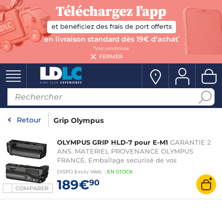
FERMER
Retour
Grip Olympus
OLYMPUS GRIP HLD-7 pour E-M1
GARANTIE 2
ANS. MATERIEL PROVENANCE OLYMPUS
FRANCE. Emballage securisé de vos
commandes. Livré avec Facture dont TVA.
DISPO
Exclu Web
:
EN
STOCK
189€
90
COMPARER