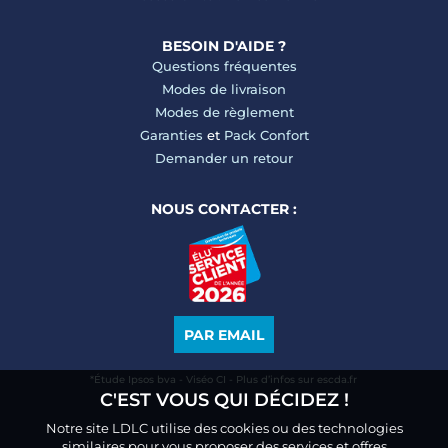
BESOIN D'AIDE ?
Questions fréquentes
Modes de livraison
Modes de règlement
Garanties
et
Pack Confort
Demander un retour
NOUS CONTACTER :
PAR EMAIL
*Étude Ipsos bva - Viséo CI - Plus d’infos sur escda.fr
C'EST VOUS QUI DÉCIDEZ !
Notre site LDLC utilise des cookies ou des technologies
similaires pour vous proposer des services et offres