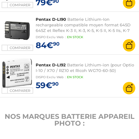
79€
90
COMPARER
Pentax D-LI90
Batterie Lithium-Ion
rechargeable compatible moyen format 645D
645Z et Reflex K-3 II, K-3, K-5, K-5 II, K-5 IIs, K-7
DISPO
Exclu Web
:
EN
STOCK
84€
90
COMPARER
Pentax D-LI92
Batterie Lithium-ion (pour Optio
I-10 / X70 / RZ10 et Ricoh WG70-60-50)
DISPO
Exclu Web
:
EN
STOCK
59€
90
COMPARER
NOS MARQUES BATTERIE APPAREIL
PHOTO :