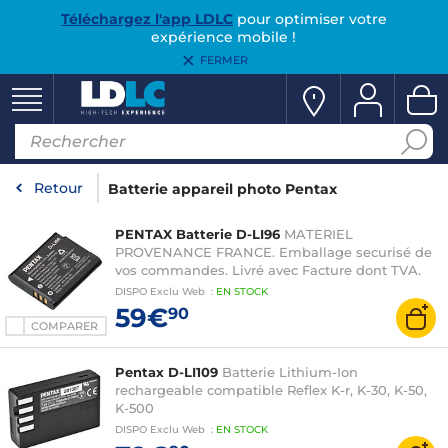
Téléchargez l'app LDLC
pour optimiser votre
expérience mobile !
FERMER
Retour
Batterie appareil photo Pentax
PENTAX Batterie D-LI96
MATERIEL
PROVENANCE FRANCE. Emballage securisé de
vos commandes. Livré avec Facture dont TVA.
DISPO
Exclu Web
:
EN
STOCK
59€
90
COMPARER
Pentax D-LI109
Batterie Lithium-Ion
rechargeable compatible Reflex K-r, K-30, K-50,
K-500
DISPO
Exclu Web
:
EN
STOCK