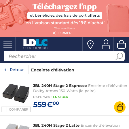
FERMER
Retour
Enceinte d'élévation
JBL 240H Stage 2 Espresso
Enceinte d'élévation
Dolby Atmos 150 Watts (la paire)
DISPO
Web
:
EN
STOCK
559€
00
COMPARER
JBL 240H Stage 2 Latte
Enceinte d'élévation