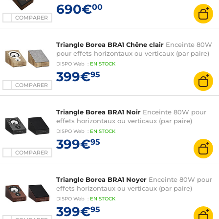
690€
00
COMPARER
Triangle Borea BRA1 Chêne clair
Enceinte 80W
pour effets horizontaux ou verticaux (par paire)
DISPO
Web
:
EN
STOCK
399€
95
COMPARER
Triangle Borea BRA1 Noir
Enceinte 80W pour
effets horizontaux ou verticaux (par paire)
DISPO
Web
:
EN
STOCK
399€
95
COMPARER
Triangle Borea BRA1 Noyer
Enceinte 80W pour
effets horizontaux ou verticaux (par paire)
DISPO
Web
:
EN
STOCK
399€
95