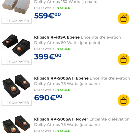
Dolby Atmos 150 Watts (la paire)
DISPO
Web
:
EN
STOCK
559€
00
COMPARER
Klipsch R-40SA Ebène
Enceinte d'élévation
Dolby Atmos 50 Watts (par paire)
DISPO
Web
:
EN
STOCK
399€
00
COMPARER
Klipsch RP-500SA II Ebène
Enceinte d'élévation
Dolby Atmos 75 Watts (par paire)
DISPO
Web
:
EN
STOCK
690€
00
COMPARER
Klipsch RP-500SA II Noyer
Enceinte d'élévation
Dolby Atmos 75 Watts (par paire)
DISPO
Web
:
EN
STOCK