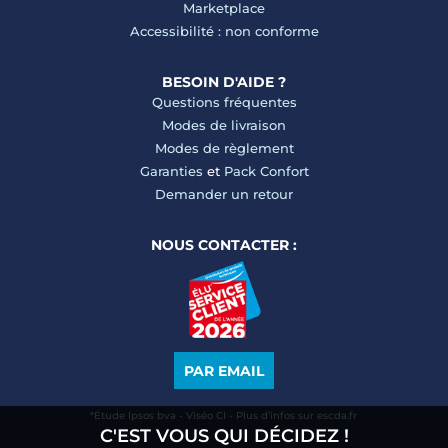
Marketplace
Accessibilité : non conforme
BESOIN D'AIDE ?
Questions fréquentes
Modes de livraison
Modes de règlement
Garanties
et
Pack Confort
Demander un retour
NOUS CONTACTER :
PAR EMAIL
*Étude Ipsos bva - Viséo CI - Plus d’infos sur escda.fr
C'EST VOUS QUI DÉCIDEZ !