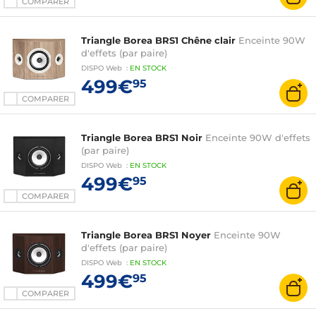
COMPARER
Triangle Borea BRS1 Chêne clair
Enceinte 90W
d'effets (par paire)
DISPO
Web
:
EN
STOCK
499€
95
COMPARER
Triangle Borea BRS1 Noir
Enceinte 90W d'effets
(par paire)
DISPO
Web
:
EN
STOCK
499€
95
COMPARER
Triangle Borea BRS1 Noyer
Enceinte 90W
d'effets (par paire)
DISPO
Web
:
EN
STOCK
499€
95
COMPARER