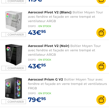
COMPARER
Aerocool Pivot V2 (Blanc)
Boîtier Moyen Tour
avec fenêtre et façade en verre trempé et
ventilateur ARGB
DISPO
:
EN
STOCK
43€
95
COMPARER
Aerocool Pivot V2 (Noir)
Boîtier Moyen Tour
avec fenêtre et façade en verre trempé et
ventilateur ARGB
DISPO
:
EN
STOCK
43€
95
COMPARER
Aerocool Prism G V2
Boîtier Moyen Tour avec
fenêtre et façade en verre trempé et ventilateurs
FRGB
DISPO
:
EN
STOCK
79€
95
COMPARER