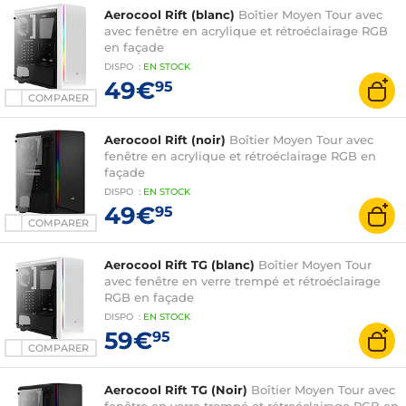
Aerocool Rift (blanc)
Boîtier Moyen Tour avec
avec fenêtre en acrylique et rétroéclairage RGB
en façade
DISPO
:
EN
STOCK
49€
95
COMPARER
Aerocool Rift (noir)
Boîtier Moyen Tour avec
fenêtre en acrylique et rétroéclairage RGB en
façade
DISPO
:
EN
STOCK
49€
95
COMPARER
Aerocool Rift TG (blanc)
Boîtier Moyen Tour
avec fenêtre en verre trempé et rétroéclairage
RGB en façade
DISPO
:
EN
STOCK
59€
95
COMPARER
Aerocool Rift TG (Noir)
Boîtier Moyen Tour avec