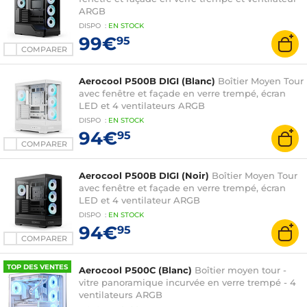
ARGB
DISPO
:
EN
STOCK
99€
95
COMPARER
Aerocool P500B DIGI (Blanc)
Boîtier Moyen Tour
avec fenêtre et façade en verre trempé, écran
LED et 4 ventilateurs ARGB
DISPO
:
EN
STOCK
94€
95
COMPARER
Aerocool P500B DIGI (Noir)
Boîtier Moyen Tour
avec fenêtre et façade en verre trempé, écran
LED et 4 ventilateur ARGB
DISPO
:
EN
STOCK
94€
95
COMPARER
TOP DES VENTES
Aerocool P500C (Blanc)
Boîtier moyen tour -
vitre panoramique incurvée en verre trempé - 4
ventilateurs ARGB