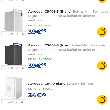
COMPARER
Aerocool CS-109-S (Blanc)
Boîtier Mini Tour avec
façade mesh, panneau latéral en acier et 1
ventilateur
DISPO
:
EN
STOCK
39€
95
COMPARER
Aerocool CS-109-S (Noir)
Boîtier Mini Tour avec
façade mesh, panneau latéral en acier et 1
ventilateur
DISPO
:
EN
STOCK
39€
95
COMPARER
Aerocool CS-110 Blanc
Boîtier Mini Tour
DISPO
:
EN
STOCK
34€
95
COMPARER