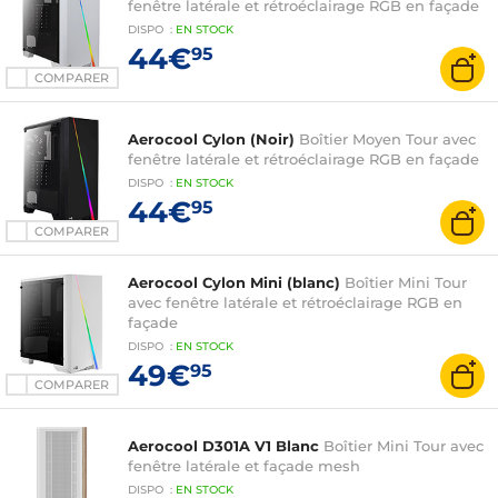
fenêtre latérale et rétroéclairage RGB en façade
DISPO
:
EN
STOCK
44€
95
COMPARER
Aerocool Cylon (Noir)
Boîtier Moyen Tour avec
fenêtre latérale et rétroéclairage RGB en façade
DISPO
:
EN
STOCK
44€
95
COMPARER
Aerocool Cylon Mini (blanc)
Boîtier Mini Tour
avec fenêtre latérale et rétroéclairage RGB en
façade
DISPO
:
EN
STOCK
49€
95
COMPARER
Aerocool D301A V1 Blanc
Boîtier Mini Tour avec
fenêtre latérale et façade mesh
DISPO
:
EN
STOCK