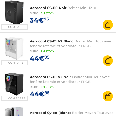
Aerocool CS-110 Noir
Boîtier Mini Tour
DISPO
:
EN
STOCK
34€
95
COMPARER
Aerocool CS-111 V2 Blanc
Boîtier Mini Tour avec
fenêtre latérale et ventilateur FRGB
DISPO
:
EN
STOCK
44€
95
COMPARER
Aerocool CS-111 V2 Noir
Boîtier Mini Tour avec
fenêtre latérale et ventilateur FRGB
DISPO
:
EN
STOCK
44€
95
COMPARER
Aerocool Cylon (Blanc)
Boîtier Moyen Tour avec