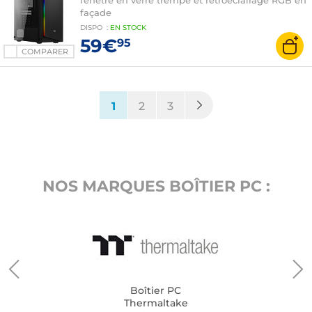
fenêtre en verre trempé et rétroéclairage RGB en
façade
DISPO
:
EN
STOCK
59€
95
COMPARER
(current)
1
2
3
NOS MARQUES BOÎTIER PC :
Boîtier PC
Thermaltake