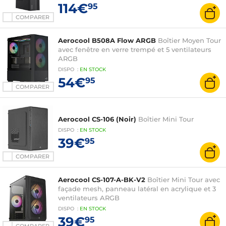
114€
95
COMPARER
Aerocool B508A Flow ARGB
Boîtier Moyen Tour
avec fenêtre en verre trempé et 5 ventilateurs
ARGB
DISPO
:
EN
STOCK
54€
95
COMPARER
Aerocool CS-106 (Noir)
Boîtier Mini Tour
DISPO
:
EN
STOCK
39€
95
COMPARER
Aerocool CS-107-A-BK-V2
Boîtier Mini Tour avec
façade mesh, panneau latéral en acrylique et 3
ventilateurs ARGB
DISPO
:
EN
STOCK
39€
95