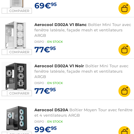
69€
95
COMPARER
Aerocool D302A V1 Blanc
Boîtier Mini Tour avec
fenêtre latérale, façade mesh et ventilateurs
ARGB
DISPO
:
EN
STOCK
77€
95
COMPARER
Aerocool D302A V1 Noir
Boîtier Mini Tour avec
fenêtre latérale, façade mesh et ventilateurs
ARGB
DISPO
:
EN
STOCK
77€
95
COMPARER
Aerocool D520A
Boîtier Moyen Tour avec fenêtre
et 4 ventilateurs ARGB
DISPO
:
EN
STOCK
99€
95