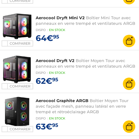
COMPARER
Aerocool Dryft Mini V2
Boîtier Mini Tour avec
panneaux en verre trempé et ventilateurs ARGB
DISPO
:
EN
STOCK
64€
95
COMPARER
Aerocool Dryft V2
Boîtier Moyen Tour avec
panneaux en verre trempé et ventilateurs ARGB
DISPO
:
EN
STOCK
62€
95
COMPARER
Aerocool Graphite ARGB
Boîtier Moyen Tour
avec façade mesh, panneau latéral en verre
trempé et rétroéclairage ARGB
DISPO
:
EN
STOCK
63€
95
COMPARER