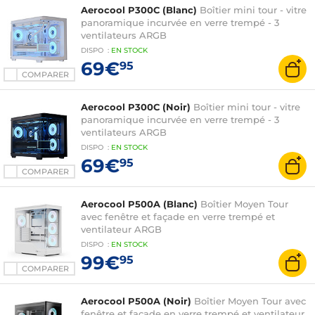
Aerocool P300C (Blanc)
Boîtier mini tour - vitre
panoramique incurvée en verre trempé - 3
ventilateurs ARGB
DISPO
:
EN
STOCK
69€
95
COMPARER
Aerocool P300C (Noir)
Boîtier mini tour - vitre
panoramique incurvée en verre trempé - 3
ventilateurs ARGB
DISPO
:
EN
STOCK
69€
95
COMPARER
Aerocool P500A (Blanc)
Boîtier Moyen Tour
avec fenêtre et façade en verre trempé et
ventilateur ARGB
DISPO
:
EN
STOCK
99€
95
COMPARER
Aerocool P500A (Noir)
Boîtier Moyen Tour avec
fenêtre et façade en verre trempé et ventilateur