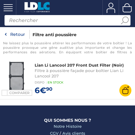
Retour
Filtre anti poussière
Ne laissez plus la poussière altérer les performances de votre boîtier ! La
poussière provoque une gêne auditive plus importante et change les
performances des aérations. En équipant votre boîtier de filtres à
poussière, les composants et les systèmes de refroidissement seront
épargnés et vous profiterez pleinement de votre ordinateur.
Lian Li Lancool 207 Front Dust Filter (Noir)
Filtre à poussière façade pour boîtier Lian Li
Lancool 207
DISPO
:
EN
STOCK
6€
90
COMPARER
QUI SOMMES NOUS ?
Notre Histoire
CGV
/
Avis clients