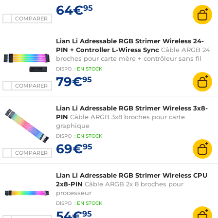
64€
95
COMPARER
Lian Li Adressable RGB Strimer Wireless 24-
PIN + Controller L-Wiress Sync
Câble ARGB 24
broches pour carte mère + contrôleur sans fil
DISPO
:
EN
STOCK
79€
95
COMPARER
Lian Li Adressable RGB Strimer Wireless 3x8-
PIN
Câble ARGB 3x8 broches pour carte
graphique
DISPO
:
EN
STOCK
69€
95
COMPARER
Lian Li Adressable RGB Strimer Wireless CPU
2x8-PIN
Câble ARGB 2x 8 broches pour
processeur
DISPO
:
EN
STOCK
54€
95