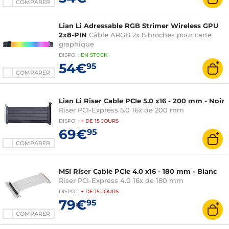
COMPARER
Lian Li Adressable RGB Strimer Wireless GPU
2x8-PIN
Câble ARGB 2x 8 broches pour carte
graphique
DISPO
:
EN
STOCK
54€
95
COMPARER
Lian Li Riser Cable PCIe 5.0 x16 - 200 mm - Noir
Riser PCI-Express 5.0 16x de 200 mm
DISPO
:
+ DE
15 JOURS
69€
95
COMPARER
MSI Riser Cable PCIe 4.0 x16 - 180 mm - Blanc
Riser PCI-Express 4.0 16x de 180 mm
DISPO
:
+ DE
15 JOURS
79€
95
COMPARER