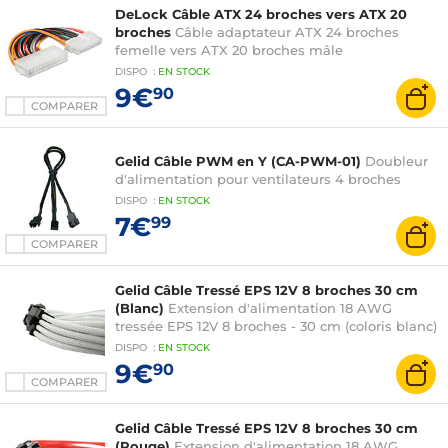
DeLock Câble ATX 24 broches vers ATX 20
broches
Câble adaptateur ATX 24 broches
femelle vers ATX 20 broches mâle
DISPO
:
EN
STOCK
9€
90
COMPARER
Gelid Câble PWM en Y (CA-PWM-01)
Doubleur
d'alimentation pour ventilateurs 4 broches
DISPO
:
EN
STOCK
7€
99
COMPARER
Gelid Câble Tressé EPS 12V 8 broches 30 cm
(Blanc)
Extension d'alimentation 18 AWG
tressée EPS 12V 8 broches - 30 cm (coloris blanc)
DISPO
:
EN
STOCK
9€
90
COMPARER
Gelid Câble Tressé EPS 12V 8 broches 30 cm
(Rouge)
Extension d'alimentation 18 AWG