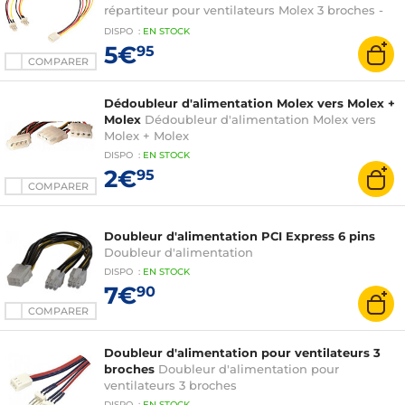
répartiteur pour ventilateurs Molex 3 broches -
30 cm
DISPO
:
EN
STOCK
5€
95
COMPARER
Dédoubleur d'alimentation Molex vers Molex +
Molex
Dédoubleur d'alimentation Molex vers
Molex + Molex
DISPO
:
EN
STOCK
2€
95
COMPARER
Doubleur d'alimentation PCI Express 6 pins
Doubleur d'alimentation
DISPO
:
EN
STOCK
7€
90
COMPARER
Doubleur d'alimentation pour ventilateurs 3
broches
Doubleur d'alimentation pour
ventilateurs 3 broches
DISPO
:
EN
STOCK