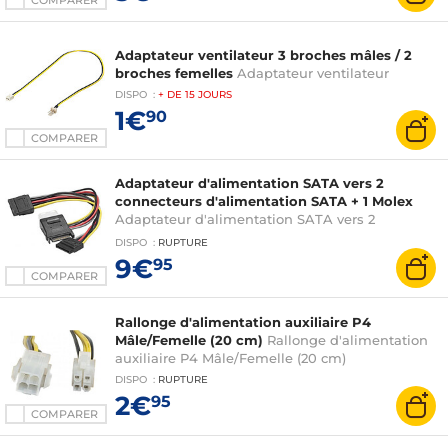
COMPARER
Adaptateur ventilateur 3 broches mâles / 2
broches femelles
Adaptateur ventilateur
DISPO
:
+ DE
15 JOURS
1€
90
COMPARER
Adaptateur d'alimentation SATA vers 2
connecteurs d'alimentation SATA + 1 Molex
Adaptateur d'alimentation SATA vers 2
connecteurs d'alimentation SATA + 1 Molex
DISPO
:
RUPTURE
9€
95
COMPARER
Rallonge d'alimentation auxiliaire P4
Mâle/Femelle (20 cm)
Rallonge d'alimentation
auxiliaire P4 Mâle/Femelle (20 cm)
DISPO
:
RUPTURE
2€
95
COMPARER