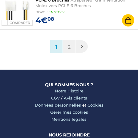
PCI-E 6 Broches
Adaptateur d'alimentation
Molex vers PCI-E 6 Broches
DISPO
:
EN
STOCK
4€
08
COMPARER
(current)
1
2
QUI SOMMES NOUS ?
Notre Histoire
CGV
/
Avis clients
Données personnelles
et
Cookies
Gérer mes cookies
Mentions légales
NOUS REJOINDRE