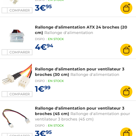
3€
95
COMPARER
Rallonge d'alimentation ATX 24 broches (20
cm)
Rallonge d'alimentation
DISPO
:
EN
STOCK
4€
94
COMPARER
Rallonge d'alimentation pour ventilateur 3
broches (30 cm)
Rallonge d'alimentation
DISPO
:
EN
STOCK
1€
99
COMPARER
Rallonge d'alimentation pour ventilateur 3
broches (45 cm)
Rallonge d'alimentation pour
ventilateur 3 broches (45 cm)
DISPO
:
EN
STOCK
3€
95