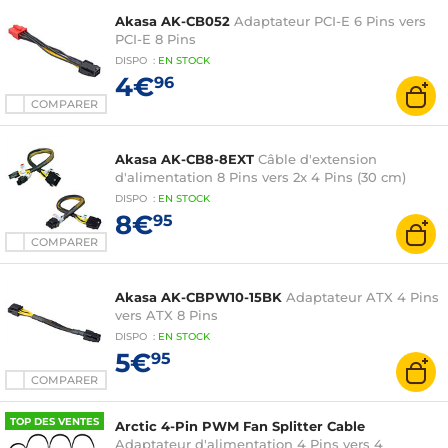
Akasa AK-CB052
Adaptateur PCI-E 6 Pins vers
PCI-E 8 Pins
DISPO
:
EN
STOCK
4€
96
COMPARER
Akasa AK-CB8-8EXT
Câble d'extension
d'alimentation 8 Pins vers 2x 4 Pins (30 cm)
DISPO
:
EN
STOCK
8€
95
COMPARER
Akasa AK-CBPW10-15BK
Adaptateur ATX 4 Pins
vers ATX 8 Pins
DISPO
:
EN
STOCK
5€
95
COMPARER
TOP DES VENTES
Arctic 4-Pin PWM Fan Splitter Cable
Adaptateur d'alimentation 4 Pins vers 4