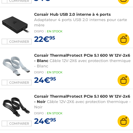
COMPARER
Corsair Hub USB 2.0 interne à 4 ports
Adaptateur 4 ports USB 2.0 internes pour carte
mère
DISPO
:
EN
STOCK
22€
95
COMPARER
Corsair ThermalProtect PCIe 5.1 600 W 12V-2x6
- Blanc
Câble 12V-2X6 avec protection thermique
- Blanc
DISPO
:
EN
STOCK
24€
95
COMPARER
Corsair ThermalProtect PCIe 5.1 600 W 12V-2x6
- Noir
Câble 12V-2X6 avec protection thermique -
Noir
DISPO
:
EN
STOCK
24€
95
COMPARER