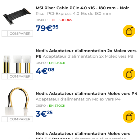
MSI Riser Cable PCIe 4.0 x16 - 180 mm - Noir
Riser PCI-Express 4.0 16x de 180 mm
DISPO
:
+ DE
15 JOURS
79€
95
COMPARER
Nedis Adaptateur d'alimentation 2x Molex vers
P8
Adaptateur d'alimentation 2x Molex vers P8
DISPO
:
EN
STOCK
4€
08
COMPARER
Nedis Adaptateur d'alimentation Molex vers P4
Adaptateur d'alimentation Molex vers P4
DISPO
:
EN
STOCK
3€
25
COMPARER
Nedis Adaptateur d'alimentation Molex vers