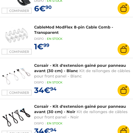
DISPO
:
EN
STOCK
6€
90
COMPARER
CableMod ModFlex 8-pin Cable Comb -
Transparent
DISPO
:
EN
STOCK
1€
99
COMPARER
Corsair - Kit d'extension gainé pour panneau
avant (30 cm) - Blanc
Kit de rallonges de câbles
pour front panel - Blanc
DISPO
:
EN
STOCK
34€
94
COMPARER
Corsair - Kit d'extension gainé pour panneau
avant (30 cm) - Noir
Kit de rallonges de câbles
pour front panel - Noir
DISPO
:
EN
STOCK
34€
94