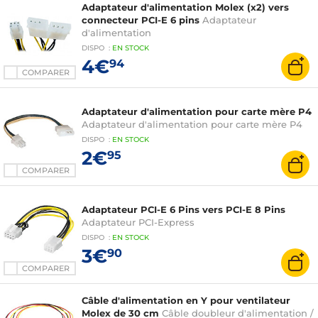
Adaptateur d'alimentation Molex (x2) vers
connecteur PCI-E 6 pins
Adaptateur
d'alimentation
DISPO
:
EN
STOCK
4€
94
COMPARER
Adaptateur d'alimentation pour carte mère P4
Adaptateur d'alimentation pour carte mère P4
DISPO
:
EN
STOCK
2€
95
COMPARER
Adaptateur PCI-E 6 Pins vers PCI-E 8 Pins
Adaptateur PCI-Express
DISPO
:
EN
STOCK
3€
90
COMPARER
Câble d'alimentation en Y pour ventilateur
Molex de 30 cm
Câble doubleur d'alimentation /