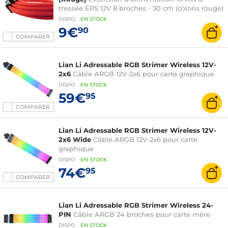
tressée EPS 12V 8 broches - 30 cm (coloris rouge)
DISPO
:
EN
STOCK
9€
90
COMPARER
Lian Li Adressable RGB Strimer Wireless 12V-
2x6
Câble ARGB 12V-2x6 pour carte graphique
DISPO
:
EN
STOCK
59€
95
COMPARER
Lian Li Adressable RGB Strimer Wireless 12V-
2x6 Wide
Câble ARGB 12V-2x6 pour carte
graphique
DISPO
:
EN
STOCK
74€
95
COMPARER
Lian Li Adressable RGB Strimer Wireless 24-
PIN
Câble ARGB 24 broches pour carte mère
DISPO
:
EN
STOCK