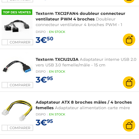
TOP DES VENTES
Textorm TXCI2FAN4 doubleur connecteur
ventilateur PWM 4 broches
Doubleur
connecteur ventilateur 4 broches PWM - 1
connecteur 4 broches PWM femelle vers 2
DISPO
:
EN
STOCK
connecteurs 4 broches PWM mâles
3€
50
COMPARER
Textorm TXCIU2U3A
Adaptateur interne USB 2.0
vers USB 3.0 femelle/mâle - 15 cm
DISPO
:
EN
STOCK
3€
95
COMPARER
Adaptateur ATX 8 broches mâles / 4 broches
femelles
Adaptateur alimentation carte mère
DISPO
:
EN
STOCK
3€
95
COMPARER