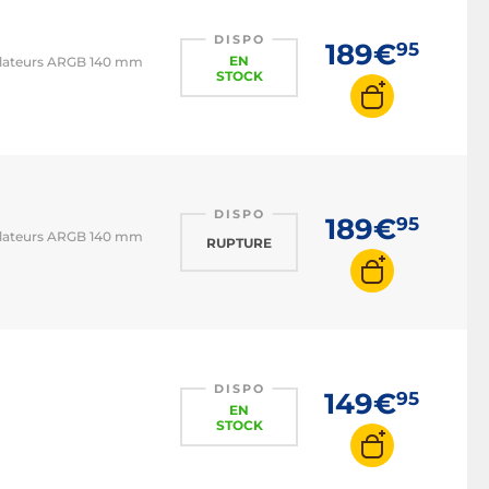
DISPO
189€
95
EN
tilateurs ARGB 140 mm
STOCK
DISPO
189€
95
tilateurs ARGB 140 mm
RUPTURE
DISPO
149€
95
EN
STOCK