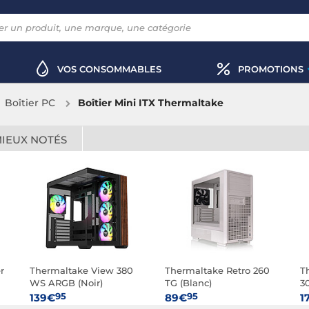
VOS CONSOMMABLES
PROMOTIONS
Boîtier PC
Boîtier Mini ITX Thermaltake
MIEUX NOTÉS
r
Thermaltake View 380
Thermaltake Retro 260
T
WS ARGB (Noir)
TG (Blanc)
3
95
95
139€
89€
1