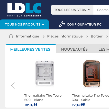
TOUS LES UNIVERS
CONFIGURATEUR PC
TOUS NOS PRODUITS
Informatique
Pièces informatique
Boîtier
MEILLEURES VENTES
NOUVEAUTÉS
LES 
View 600
Thermaltake The Tower
Thermaltake The Towe
600 - Blanc
300 - Sable
95
95
189€
179€