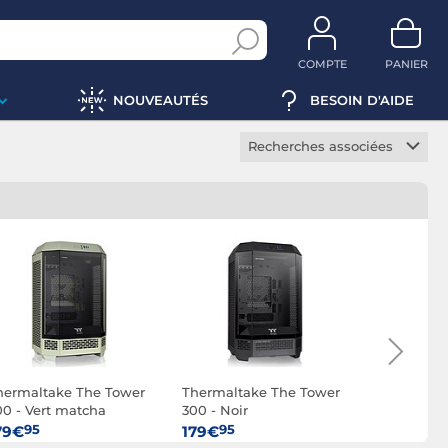
COMPTE
PANIER
NOUVEAUTÉS
BESOIN D'AIDE
Recherches associées
Boitier gamer
Boitier mini PC
Boitier media center
Boitier serveur
Boitier transparent
Boitier aquarium
Boitier blanc
hermaltake The Tower
Thermaltake The Tower
Thermalta
Boitier RGB
00 - Vert matcha
300 - Noir
300 - Blan
Boitier ATX
95
95
95
79€
179€
179€