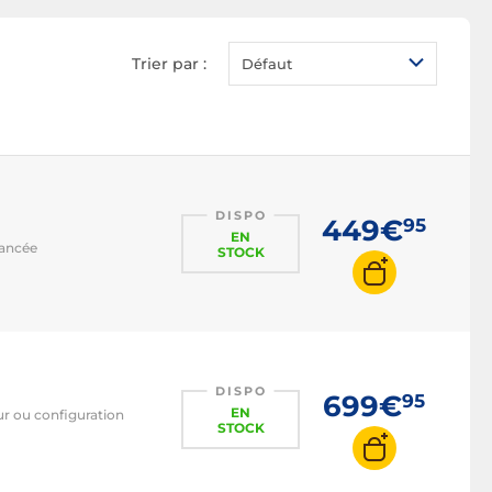
Boitier E-ATX
Boitier Mini ITX
Trier par :
Défaut
Boitier Micro ATX
Boitier mini tour
Boitier moyen tour
Boitier grand tour
Boitier desktop
DISPO
449€
95
EN
vancée
Boitier watercooling
STOCK
DISPO
699€
95
EN
ur ou configuration
STOCK