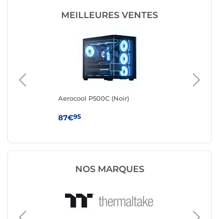
MEILLEURES VENTES
Aerocool P500C (Noir)
Aer
95
87€
87
NOS MARQUES
Boîtier 