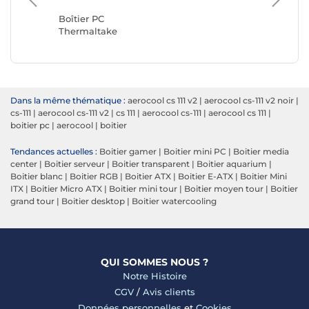
Corsair
Boîtier PC
Thermaltake
Dans la même thématique :
aerocool cs 111 v2
|
aerocool cs-111 v2 noir
|
cs-111
|
aerocool cs-111 v2
|
cs 111
|
aerocool cs-111
|
aerocool cs 111
|
boitier pc
|
aerocool
|
boitier
Tendances actuelles :
Boitier gamer
|
Boitier mini PC
|
Boitier media
center
|
Boitier serveur
|
Boitier transparent
|
Boitier aquarium
|
Boitier blanc
|
Boitier RGB
|
Boitier ATX
|
Boitier E-ATX
|
Boitier Mini
ITX
|
Boitier Micro ATX
|
Boitier mini tour
|
Boitier moyen tour
|
Boitier
grand tour
|
Boitier desktop
|
Boitier watercooling
QUI SOMMES NOUS ?
Notre Histoire
CGV
/
Avis clients
Données personnelles
et
Cookies