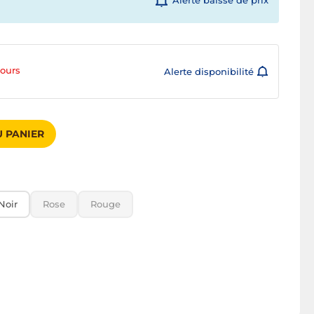
Alerte baisse de prix
jours
Alerte disponibilité
 PANIER
Noir
Rose
Rouge