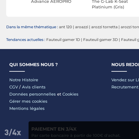
RS
Advance AEROPRO
The G-Lab K-Seat
Platinium (Gris)
Dans la même thématique :
ant 120
|
aroazzi
|
arozzi torretta
|
arozzi tor
Tendances actuelles :
Fauteuil gamer 1D
|
Fauteuil gamer 3D
|
Fauteuil
QUI SOMMES NOUS ?
NOUS REJO
Notre Histoire
Vendez sur 
CGV
/
Avis clients
Recrutement
Données personnelles
et
Cookies
Gérer mes cookies
Mentions légales
PAIEMENT EN 3/4X
Par carte bancaire à partir de 100€ d'achat.