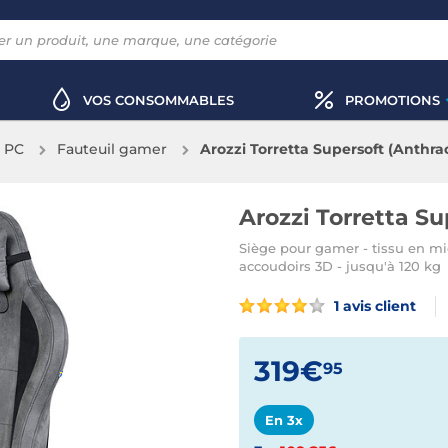
VOS CONSOMMABLES
PROMOTIONS
x PC
Fauteuil gamer
Arozzi Torretta Supersoft (Anthrac
Arozzi Torretta Su
Siège pour gamer - tissu en micr
accoudoirs 3D - jusqu'à 120 kg
1 avis client
319€
95
En 3x