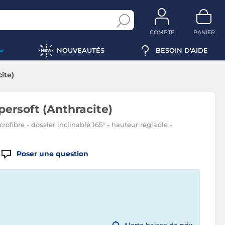
COMPTE
PANIER
NOUVEAUTÉS
BESOIN D'AIDE
ite)
persoft (Anthracite)
ofibre - dossier inclinable 165° - hauteur réglable -
Poser une question