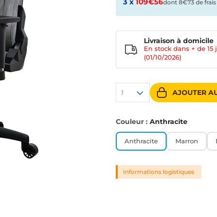
3 x
109€56
dont 8€73 de frais
Livraison à domicile
En stock dans + de
15 
(01/10/2026)
AJOUTER AU
1
Couleur :
Anthracite
Anthracite
Marron
Informations logistiques