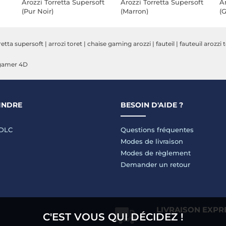
Arozzi Torretta Supersoft
Arozzi Torretta Supersoft
Ar
(Pur Noir)
(Marron)
(G
retta supersoft
|
arrozi toret
|
chaise gaming arozzi
|
fauteil
|
fauteuil arozzi 
 gamer 4D
INDRE
BESOIN D'AIDE ?
LDLC
Questions fréquentes
Modes de livraison
Modes de règlement
Demander un retour
LIVRAISON EXPR
C'EST VOUS QUI DÉCIDEZ !