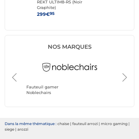
-
REKT ULTIM8-RS (Noir
No
Graphite)
(an
95
299€
42
NOS MARQUES
Fauteui
REKT
Fauteuil gamer
Noblechairs
Dans la même thématique :
chaise
|
fauteuil arrozi
|
micro gaming
|
siege
|
arozzi