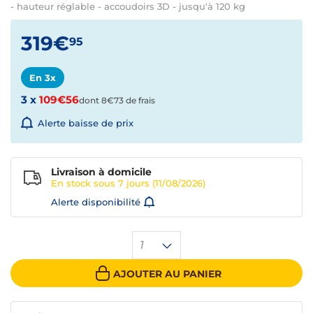
- hauteur réglable - accoudoirs 3D - jusqu'à 120 kg
319€
95
En 3x
3 x
109€56
dont 8€73 de frais
Alerte baisse de prix
Livraison à domicile
En stock sous
7 jours
(11/08/2026)
Alerte disponibilité
1
AJOUTER AU PANIER