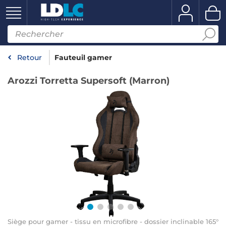
Retour
Fauteuil gamer
Arozzi Torretta Supersoft (Marron)
Siège pour gamer - tissu en microfibre - dossier inclinable 165°