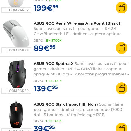
DISPO
:
EN
STOCK
éclairage RGB - édition limitée
199€
95
COMPARER
ASUS ROG Keris Wireless AimPoint (Blanc)
Souris avec ou sans fil pour gamer - RF 2.4
GHz/Bluetooth LE - droitier - capteur optique
36000 dpi - 5 boutons programmables -
DISPO
:
EN
STOCK
rétroéclairage RGB Aura Sync
89€
95
COMPARER
ASUS ROG Spatha X
Souris avec ou sans fil pour
gamer - droitier - RF 2.4 GHz/Filaire - capteur
optique 19000 dpi - 12 boutons programmables -
rétroéclairage RGB
DISPO
:
EN
STOCK
139€
95
COMPARER
ASUS ROG Strix Impact III (Noir)
Souris filaire
pour gamer - droitier - capteur optique 12000
dpi - 5 boutons - rétro-éclairage RGB
DISPO
:
EN
STOCK
39€
95