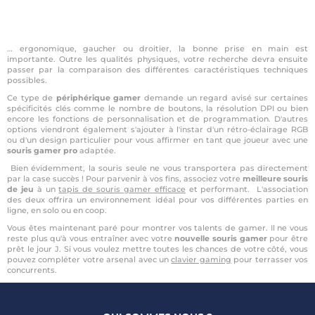
… ergonomique, gaucher ou droitier, la bonne prise en main est
importante. Outre les qualités physiques, votre recherche devra ensuite
passer par la comparaison des différentes caractéristiques techniques
possibles.
Ce type de
périphérique gamer
demande un regard avisé sur certaines
spécificités clés comme le nombre de boutons, la résolution DPI ou bien
encore les fonctions de personnalisation et de programmation. D'autres
options viendront également s'ajouter à l'instar d'un rétro-éclairage RGB
ou d'un design particulier pour vous affirmer en tant que joueur avec une
souris gamer pro
adaptée.
Bien évidemment, la souris seule ne vous transportera pas directement
par la case succès ! Pour parvenir à vos fins, associez votre
meilleure souris
de jeu
à un
tapis de souris gamer efficace
et performant. L'association
des deux offrira un environnement idéal pour vos différentes parties en
ligne, en solo ou en coop.
Vous êtes maintenant paré pour montrer vos talents de gamer. Il ne vous
reste plus qu'à vous entraîner avec votre
nouvelle souris gamer
pour être
prêt le jour J. Si vous voulez mettre toutes les chances de votre côté, vous
pouvez compléter votre arsenal avec un
clavier gaming
pour terrasser vos
concurrents.