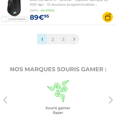
000 dpi - 10 boutons programmables -
rétroéclairage RGB
DISPO
:
EN
STOCK
89€
95
COMPARER
(current)
1
2
3
NOS MARQUES SOURIS GAMER :
Souris gamer
Razer