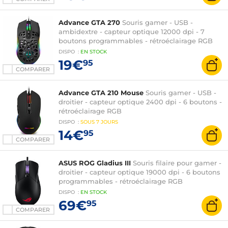
Advance GTA 270
Souris gamer - USB -
ambidextre - capteur optique 12000 dpi - 7
boutons programmables - rétroéclairage RGB
DISPO
:
EN
STOCK
19€
95
COMPARER
Advance GTA 210 Mouse
Souris gamer - USB -
droitier - capteur optique 2400 dpi - 6 boutons -
rétroéclairage RGB
DISPO
:
SOUS
7 JOURS
14€
95
COMPARER
ASUS ROG Gladius III
Souris filaire pour gamer -
droitier - capteur optique 19000 dpi - 6 boutons
programmables - rétroéclairage RGB
DISPO
:
EN
STOCK
69€
95
COMPARER