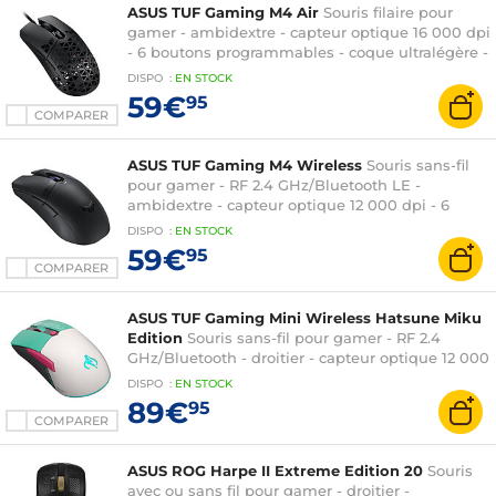
ASUS TUF Gaming M4 Air
Souris filaire pour
gamer - ambidextre - capteur optique 16 000 dpi
- 6 boutons programmables - coque ultralégère -
protection hydrofuge IPX6
DISPO
:
EN
STOCK
59€
95
COMPARER
ASUS TUF Gaming M4 Wireless
Souris sans-fil
pour gamer - RF 2.4 GHz/Bluetooth LE -
ambidextre - capteur optique 12 000 dpi - 6
boutons programmables - rétroéclairage RGB
DISPO
:
EN
STOCK
Aura Sync
59€
95
COMPARER
ASUS TUF Gaming Mini Wireless Hatsune Miku
Edition
Souris sans-fil pour gamer - RF 2.4
GHz/Bluetooth - droitier - capteur optique 12 000
dpi - 6 boutons programmables - rétroéclairage
DISPO
:
EN
STOCK
RGB Aura Sync
89€
95
COMPARER
ASUS ROG Harpe II Extreme Edition 20
Souris
avec ou sans fil pour gamer - droitier -