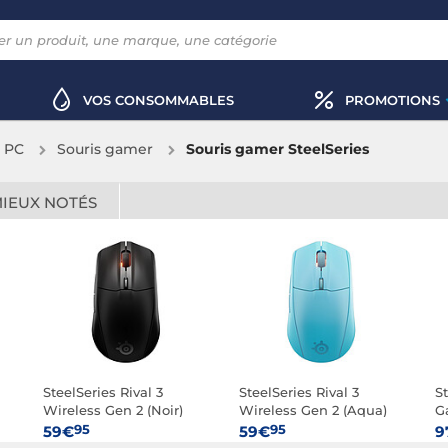
VOS CONSOMMABLES
PROMOTIONS
x PC
Souris gamer
Souris gamer SteelSeries
MIEUX NOTÉS
SteelSeries Rival 3
SteelSeries Rival 3
S
Wireless Gen 2 (Noir)
Wireless Gen 2 (Aqua)
G
D
95
95
59€
59€
9