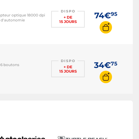
DISPO
74€
95
capteur optique 18000 dpi
+ DE
s d'autonomie
15 JOURS
DISPO
34€
75
- 6 boutons
+ DE
15 JOURS