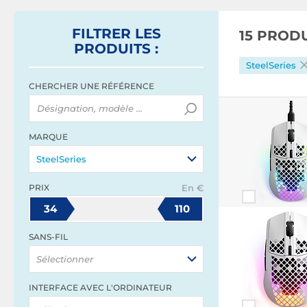
FILTRER
LES
15 PROD
PRODUITS
:
SteelSeries
CHERCHER UNE RÉFÉRENCE
MARQUE
SteelSeries
PRIX
En €
34
110
SANS-FIL
Sélectionner
INTERFACE AVEC L'ORDINATEUR