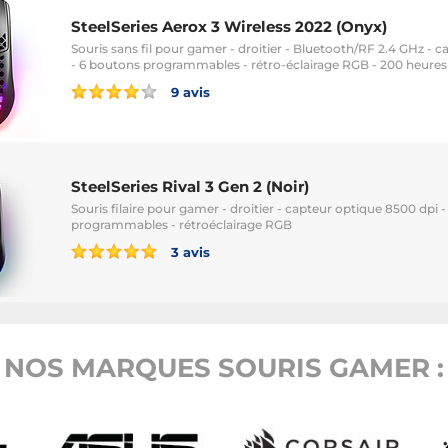
SteelSeries Aerox 3 Wireless 2022 (Onyx)
Souris sans fil pour gamer - droitier - Bluetooth/RF 2.4 GHz - 
- 6 boutons programmables - rétro-éclairage RGB - 200 heure
9 avis
SteelSeries Rival 3 Gen 2 (Noir)
Souris filaire pour gamer - droitier - capteur optique 8500 dpi 
programmables - rétroéclairage RGB
3 avis
NOS MARQUES SOURIS GAMER :