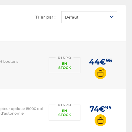
Trier par :
Défaut
DISPO
44€
95
- 6 boutons
EN
STOCK
DISPO
74€
95
capteur optique 18000 dpi
EN
s d'autonomie
STOCK