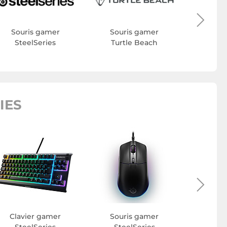
Sour
M
Souris gamer
Souris gamer
SteelSeries
Turtle Beach
IES
Clavier gamer
Souris gamer
Clavier P