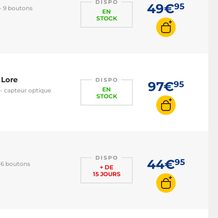
DISPO
49€
95
 - 9 boutons
EN
STOCK
 Lore
DISPO
97€
95
EN
 - capteur optique
STOCK
DISPO
44€
95
- 6 boutons
+ DE
15 JOURS