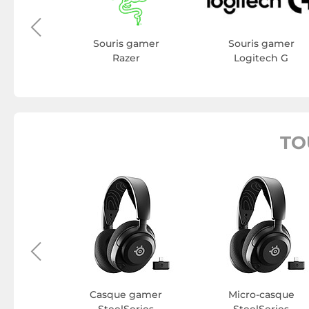
gamer
do
Souris gamer
Souris gamer
Razer
Logitech G
TO
e PC
ries
Casque gamer
Micro-casque