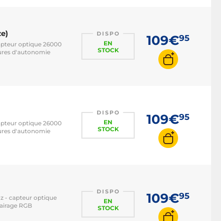
e)
DISPO
109€
95
EN
capteur optique 26000
STOCK
eures d'autonomie
DISPO
109€
95
EN
capteur optique 26000
STOCK
eures d'autonomie
DISPO
109€
95
Hz - capteur optique
EN
lairage RGB
STOCK