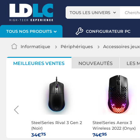
TOUS LES UNIVERS
CONFIGURATEUR PC
TOUS NOS PRODUITS
Informatique
Périphériques
Accessoires jeu
MEILLEURES VENTES
NOUVEAUTÉS
LES 
al 3
SteelSeries Rival 3 Gen 2
SteelSeries Aerox 3
2
(Noir)
Wireless 2022 (Onyx)
75
95
34€
74€