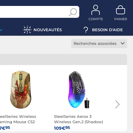
COMPTE
PANIER
NOUVEAUTÉS
BESOIN D'AIDE
Recherches associées
Souris gamer sans fil
Souris gamer ambidextre
Souris gamer optique
Souris gaming filaire
teelSeries Wireless
SteelSeries Aerox 3
SteelSerie
aming Mouse CS2
Wireless Gen.2 (Shadow)
Wireless 
ragon Lore
(Magenta 
95
95
95
7€
109€
109€