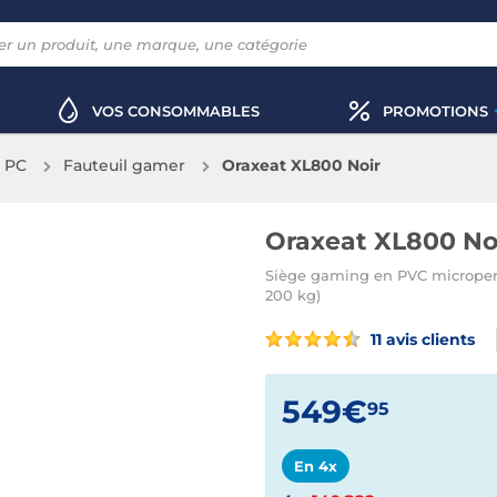
VOS CONSOMMABLES
PROMOTIONS
x PC
Fauteuil gamer
Oraxeat XL800 Noir
Oraxeat XL800 No
Siège gaming en PVC microperfo
200 kg)
11 avis clients
549€
95
En 4x