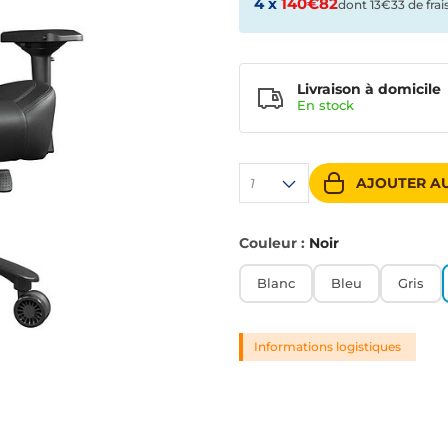
4 x
140€82
dont 13€33 de frai
Livraison à domicile
En
stock
AJOUTER AU
1
Couleur :
Noir
Blanc
Bleu
Gris
Informations logistiques