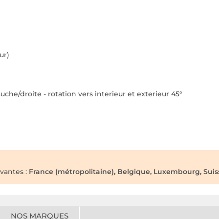
e
ur)
auche/droite - rotation vers interieur et exterieur 45°
ivantes :
France (métropolitaine), Belgique, Luxembourg, Suis
NOS MARQUES