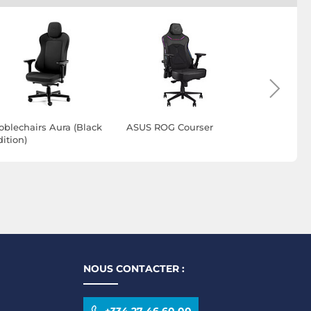
oblechairs Aura (Black
ASUS ROG Courser
ASUS ROG 
ition)
NOUS CONTACTER :