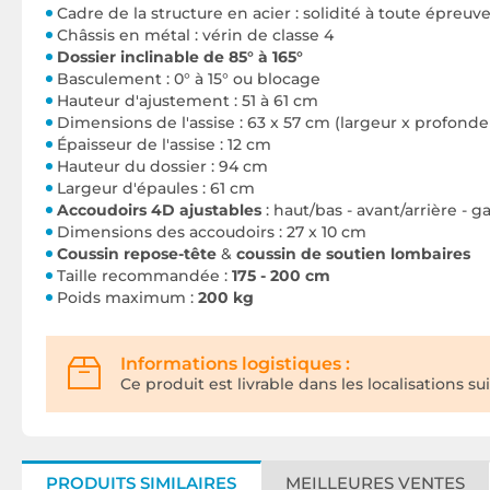
Cadre de la structure en acier : solidité à toute épreuv
Châssis en métal : vérin de classe 4
Dossier inclinable de 85° à 165°
Basculement : 0° à 15° ou blocage
Hauteur d'ajustement : 51 à 61 cm
Dimensions de l'assise : 63 x 57 cm (largeur x profonde
Épaisseur de l'assise : 12 cm
Hauteur du dossier : 94 cm
Largeur d'épaules : 61 cm
Accoudoirs 4D ajustables
: haut/bas - avant/arrière - g
Dimensions des accoudoirs : 27 x 10 cm
Coussin repose-tête
&
coussin de soutien lombaires
Taille recommandée :
175 - 200 cm
Poids maximum :
200 kg
Informations logistiques :
Ce produit est livrable dans les localisations su
PRODUITS SIMILAIRES
MEILLEURES VENTES