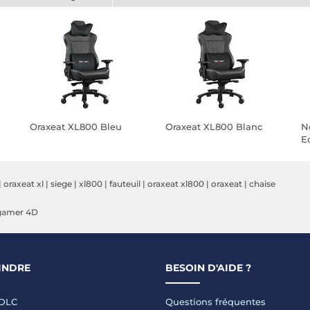
Oraxeat XL800 Bleu
Oraxeat XL800 Blanc
N
Ed
|
oraxeat xl
|
siege
|
xl800
|
fauteuil
|
oraxeat xl800
|
oraxeat
|
chaise
 gamer 4D
INDRE
BESOIN D'AIDE ?
LDLC
Questions fréquentes