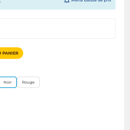
Alerte baisse de prix
s
 PANIER
Noir
Rouge