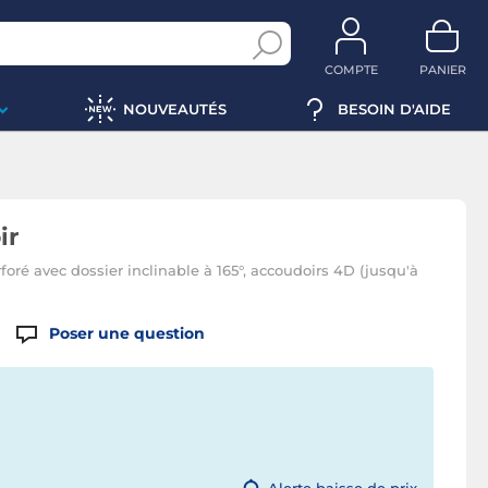
COMPTE
PANIER
NOUVEAUTÉS
BESOIN D'AIDE
ir
ré avec dossier inclinable à 165°, accoudoirs 4D (jusqu'à
Poser une question