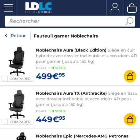
Retour
Fauteuil gamer Noblechairs
Noblechairs Aura (Black Edition)
Siège en cuir
hybride avec dossier inclinable et accoudoirs 4D
pour gamer (jusqu'à 150 kg)
DISPO
:
EN
STOCK
499€
95
COMPARER
Noblechairs Aura TX (Anthracite)
Siège en tissu
avec dossier inclinable et accoudoirs 4D pour
gamer (jusqu'à 150 kg)
DISPO
:
EN
STOCK
449€
95
COMPARER
Noblechairs Epic (Mercedes-AMG Petronas