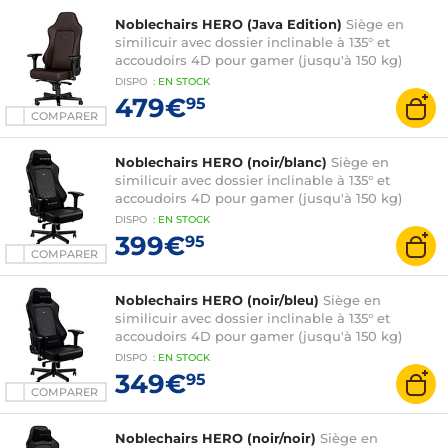
Noblechairs HERO (Java Edition)
Siège en
similicuir avec dossier inclinable à 135° et
accoudoirs 4D pour gamer (jusqu'à 150 kg)
DISPO
:
EN
STOCK
479€
95
COMPARER
Noblechairs HERO (noir/blanc)
Siège en
similicuir avec dossier inclinable à 135° et
accoudoirs 4D pour gamer (jusqu'à 150 kg)
DISPO
:
EN
STOCK
399€
95
COMPARER
Noblechairs HERO (noir/bleu)
Siège en
similicuir avec dossier inclinable à 135° et
accoudoirs 4D pour gamer (jusqu'à 150 kg)
DISPO
:
EN
STOCK
349€
95
COMPARER
Noblechairs HERO (noir/noir)
Siège en