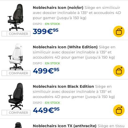
Noblechairs Icon (noir/or)
Siège en similicuir
avec dossier inclinable à 135° et accoudoirs 4D
pour gamer (jusqu'à 150 kg)
DISPO
:
EN
STOCK
399€
95
COMPARER
Noblechairs Icon (White Edition)
Siège en
similicuir avec dossier inclinable à 135° et
accoudoirs 4D pour gamer (jusqu'à 150 kg)
DISPO
:
EN
STOCK
499€
95
COMPARER
Noblechairs Icon Black Edition
Siège en
similicuir avec dossier inclinable à 135° et
accoudoirs 4D pour gamer (jusqu'à 150 kg)
DISPO
:
EN
STOCK
449€
95
COMPARER
Noblechairs Icon TX (anthracite)
Siège en tissu