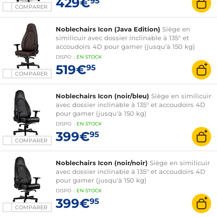
429€
95
COMPARER
Noblechairs Icon (Java Edition)
Siège en
similicuir avec dossier inclinable à 135° et
accoudoirs 4D pour gamer (jusqu'à 150 kg)
DISPO
:
EN
STOCK
519€
95
COMPARER
Noblechairs Icon (noir/bleu)
Siège en similicuir
avec dossier inclinable à 135° et accoudoirs 4D
pour gamer (jusqu'à 150 kg)
DISPO
:
EN
STOCK
399€
95
COMPARER
Noblechairs Icon (noir/noir)
Siège en similicuir
avec dossier inclinable à 135° et accoudoirs 4D
pour gamer (jusqu'à 150 kg)
DISPO
:
EN
STOCK
399€
95
COMPARER