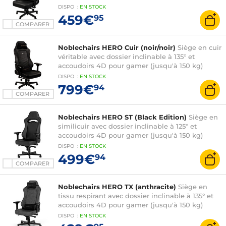
DISPO
:
EN
STOCK
459€
95
COMPARER
Noblechairs HERO Cuir (noir/noir)
Siège en cuir
véritable avec dossier inclinable à 135° et
accoudoirs 4D pour gamer (jusqu'à 150 kg)
DISPO
:
EN
STOCK
799€
94
COMPARER
Noblechairs HERO ST (Black Edition)
Siège en
similicuir avec dossier inclinable à 125° et
accoudoirs 4D pour gamer (jusqu'à 150 kg)
DISPO
:
EN
STOCK
499€
94
COMPARER
Noblechairs HERO TX (anthracite)
Siège en
tissu respirant avec dossier inclinable à 135° et
accoudoirs 4D pour gamer (jusqu'à 150 kg)
DISPO
:
EN
STOCK