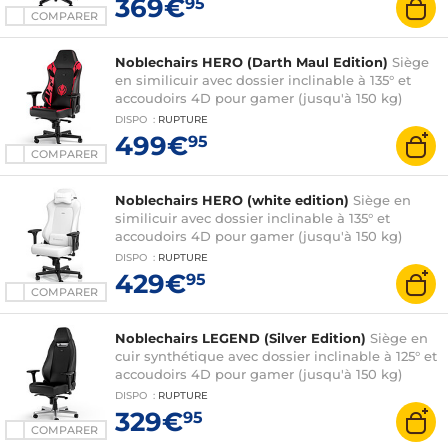
369€
95
COMPARER
Noblechairs HERO (Darth Maul Edition)
Siège
en similicuir avec dossier inclinable à 135° et
accoudoirs 4D pour gamer (jusqu'à 150 kg)
DISPO
:
RUPTURE
499€
95
COMPARER
Noblechairs HERO (white edition)
Siège en
similicuir avec dossier inclinable à 135° et
accoudoirs 4D pour gamer (jusqu'à 150 kg)
DISPO
:
RUPTURE
429€
95
COMPARER
Noblechairs LEGEND (Silver Edition)
Siège en
cuir synthétique avec dossier inclinable à 125° et
accoudoirs 4D pour gamer (jusqu'à 150 kg)
DISPO
:
RUPTURE
329€
95
COMPARER