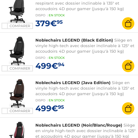
respirant avec dossier inclinable à 135° et
accoudoirs 4D pour gamer (jusqu'à 150 kg)
DISPO
:
EN
STOCK
379€
95
COMPARER
Noblechairs LEGEND (Black Edition)
Siège en
vinyle high-tech avec dossier inclinable à 125° et
accoudoirs 4D pour gamer (jusqu'à 150 kg)
DISPO
:
EN
STOCK
499€
94
COMPARER
Noblechairs LEGEND (Java Edition)
Siège en
vinyle high-tech avec dossier inclinable à 125° et
accoudoirs 4D pour gamer (jusqu'à 150 kg)
DISPO
:
EN
STOCK
499€
95
COMPARER
Noblechairs LEGEND (Noir/Blanc/Rouge)
Siège
en vinyle high-tech avec dossier inclinable à 125°
et accoudoirs 4D pour gamer (jusqu'à 150 kg)