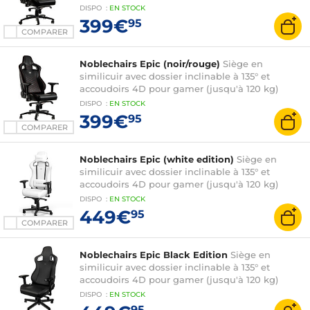
DISPO
:
EN
STOCK
399€
95
COMPARER
Noblechairs Epic (noir/rouge)
Siège en
similicuir avec dossier inclinable à 135° et
accoudoirs 4D pour gamer (jusqu'à 120 kg)
DISPO
:
EN
STOCK
399€
95
COMPARER
Noblechairs Epic (white edition)
Siège en
similicuir avec dossier inclinable à 135° et
accoudoirs 4D pour gamer (jusqu'à 120 kg)
DISPO
:
EN
STOCK
449€
95
COMPARER
Noblechairs Epic Black Edition
Siège en
similicuir avec dossier inclinable à 135° et
accoudoirs 4D pour gamer (jusqu'à 120 kg)
DISPO
:
EN
STOCK
95