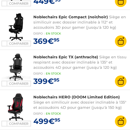
449€
COMPARER
Noblechairs Epic Compact (noir/noir)
Siège en
similicuir avec dossier inclinable à 112° et
accoudoirs 3D pour gamer (jusqu'à 120 kg)
DISPO
:
EN
STOCK
369€
95
COMPARER
Noblechairs Epic TX (anthracite)
Siège en tissu
respirant avec dossier inclinable à 135° et
accoudoirs 4D pour gamer (jusqu'à 120 kg)
DISPO
:
EN
STOCK
399€
95
COMPARER
Noblechairs HERO (DOOM Limited Edition)
Siège en similicuir avec dossier inclinable à 135°
et accoudoirs 4D pour gamer (jusqu'à 150 kg)
DISPO
:
EN
STOCK
499€
95
COMPARER