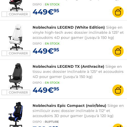
DISPO
:
EN
STOCK
449€
95
COMPARER
Noblechairs LEGEND (White Edition)
Siège en
vinyle high-tech avec dossier inclinable à 125° et
accoudoirs 4D pour gamer (jusqu'à 150 kg)
DISPO
:
EN
STOCK
449€
95
COMPARER
Noblechairs LEGEND TX (Anthracite)
Siège en
tissu avec dossier inclinable à 125° et accoudoirs
4D pour gamer (jusqu'à 150 kg)
DISPO
:
EN
STOCK
449€
95
COMPARER
Noblechairs Epic Compact (noir/bleu)
Siège en
similicuir avec dossier inclinable à 112° et
accoudoirs 3D pour gamer (jusqu'à 120 kg)
DISPO
:
RUPTURE