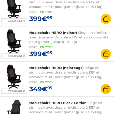
similicuir avec dossier inclinable à 135° et
accoudoirs 4D pour gamer (jusqu'à 150 kg)
DISPO
:
EN
STOCK
399€
95
COMPARER
Noblechairs HERO (noir/or)
Siège en similicuir
avec dossier inclinable à 135° et accoudoirs 4D
pour gamer (jusqu'à 150 kg)
DISPO
:
EN
STOCK
399€
95
COMPARER
Noblechairs HERO (noir/rouge)
Siège en
similicuir avec dossier inclinable à 135° et
accoudoirs 4D pour gamer (jusqu'à 150 kg)
DISPO
:
EN
STOCK
349€
95
COMPARER
Noblechairs HERO Black Edition
Siège en
similicuir avec dossier inclinable à 135° et
accoudoirs 4D pour gamer (jusqu'à 150 kg)