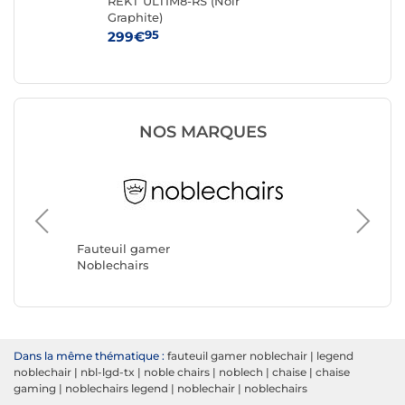
é)
REKT ULTIM8-RS (Noir
Ad
Graphite)
95
299€
17
NOS MARQUES
Fauteui
REKT
Fauteuil gamer
Noblechairs
Dans la même thématique :
fauteuil gamer noblechair
|
legend
noblechair
|
nbl-lgd-tx
|
noble chairs
|
noblech
|
chaise
|
chaise
gaming
|
noblechairs legend
|
noblechair
|
noblechairs