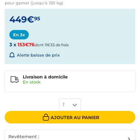
pour gamer (jusqu'à 150 kg)
449€
95
En 3x
3 x
153€76
dont 11€33 de frais
Alerte baisse de prix
Livraison à domicile
En
stock
1
AJOUTER AU PANIER
Revêtement :