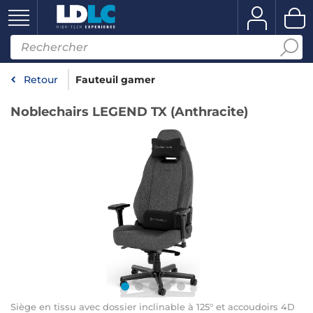
Retour
Fauteuil gamer
Noblechairs LEGEND TX (Anthracite)
Siège en tissu avec dossier inclinable à 125° et accoudoirs 4D