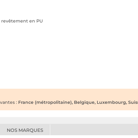
n revêtement en PU
ivantes :
France (métropolitaine), Belgique, Luxembourg, Suiss
NOS MARQUES