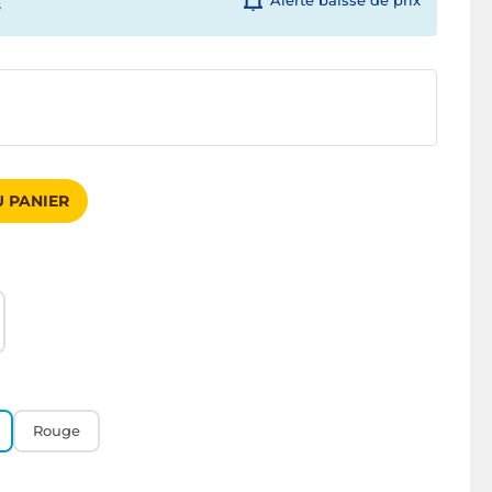
Alerte baisse de prix
s
 PANIER
Rouge