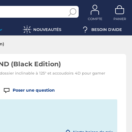
COMPTE
PANIER
NOUVEAUTÉS
BESOIN D'AIDE
n)
D (Black Edition)
dossier inclinable à 125° et accoudoirs 4D pour gamer
Poser une question