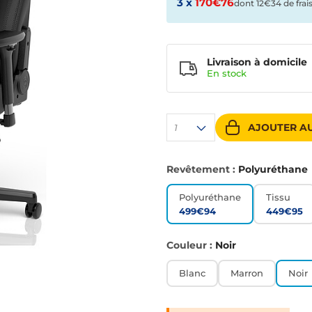
3 x
170€76
dont 12€34 de frai
Livraison à domicile
En
stock
AJOUTER AU
1
Revêtement :
Polyuréthane
Polyuréthane
Tissu
499€94
449€95
Couleur :
Noir
Blanc
Marron
Noir