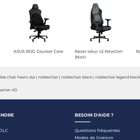
ASUS ROG Courser Core
Razer Iskur v2 NewGen
Ra
(Noir)
ble chair heero stp
|
noblechair
|
noblechair black
|
noblechair legend black
 gamer 4D
INDRE
BESOIN D'AIDE ?
LDLC
Questions fréquentes
Modes de livraison