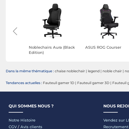
 Business
Noblechairs Aura (Black
ASUS ROG Courser
Edition)
Dans la même thématique :
chaise noblechair
|
legend
|
noble chair
|
no
Tendances actuelles :
Fauteuil gamer 1D
|
Fauteuil gamer 3D
|
Fauteuil
QUI SOMMES NOUS ?
NOUS REJO
Notre Histoire
Vendez sur 
CGV
/
Avis clients
Recrutement