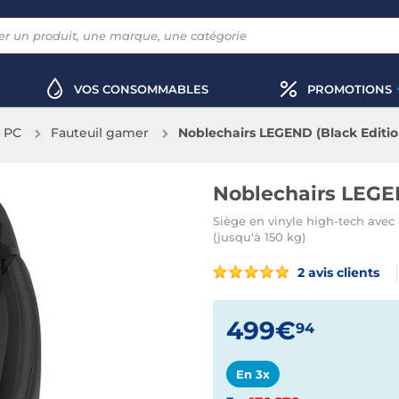
VOS CONSOMMABLES
PROMOTIONS
x PC
Fauteuil gamer
Noblechairs LEGEND (Black Editio
Noblechairs LEGEN
Siège en vinyle high-tech avec 
(jusqu'à 150 kg)
2 avis clients
499€
94
En 3x