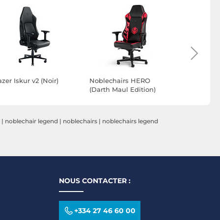
zer Iskur v2 (Noir)
Noblechairs HERO
Quersus V
(Darth Maul Edition)
Accent)
|
noblechair legend
|
noblechairs
|
noblechairs legend
NOUS CONTACTER :
+334 27 46 60 00