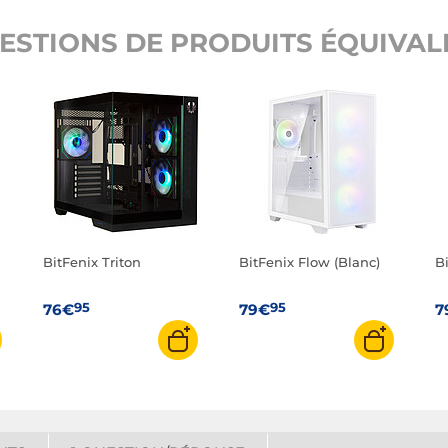
ESTIONS DE PRODUITS ÉQUIVALE
BitFenix Triton
BitFenix Flow (Blanc)
Bi
95
95
76€
79€
7