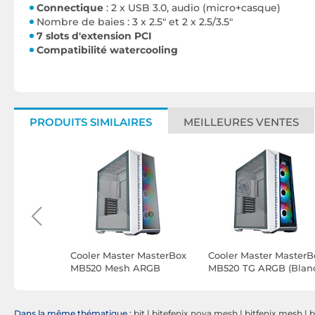
Connectique
: 2 x USB 3.0, audio (micro+casque)
Nombre de baies : 3 x 2.5" et 2 x 2.5/3.5"
7 slots d'extension PCI
Compatibilité watercooling
PRODUITS SIMILAIRES
MEILLEURES VENTES
n North
Cooler Master MasterBox
Cooler Master MasterB
G Clear
MB520 Mesh ARGB
MB520 TG ARGB (Blan
(Blanc)
Dans la même thématique :
bit
|
bitefenix nova mesh
|
bitfenix mesh
|
b