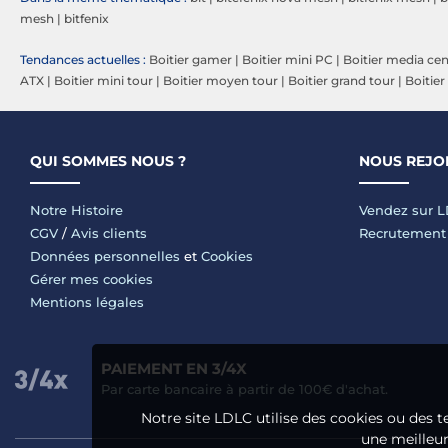
mesh
|
bitfenix
Tendances actuelles :
Boitier gamer
|
Boitier mini PC
|
Boitier media cen
ATX
|
Boitier mini tour
|
Boitier moyen tour
|
Boitier grand tour
|
Boitier
QUI SOMMES NOUS ?
NOUS REJO
Notre Histoire
Vendez sur 
CGV
/
Avis clients
Recrutement
Données personnelles
et
Cookies
Gérer mes cookies
Mentions légales
PAIEMENT EN 3/4X
Par carte bancaire à partir de 100€ d'achat.
Notre site LDLC utilise des cookies ou des t
une meilleure