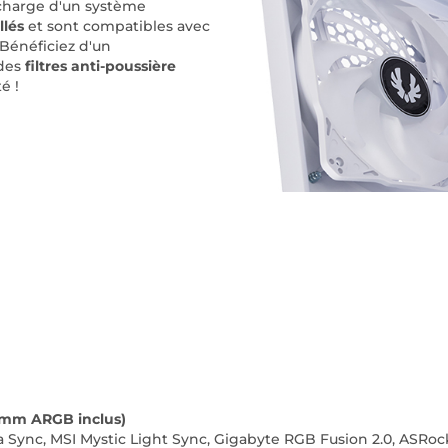
 charge d'un système
llés
et sont compatibles avec
Bénéficiez d'un
 des
filtres anti-poussière
é !
m
0 mm ARGB inclus)
ra Sync, MSI Mystic Light Sync, Gigabyte RGB Fusion 2.0, ASR