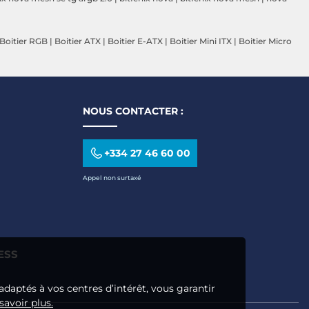
Boitier RGB
|
Boitier ATX
|
Boitier E-ATX
|
Boitier Mini ITX
|
Boitier Micro
NOUS CONTACTER :
+334 27 46 60 00
Appel non surtaxé
ESS
adaptés à vos centres d’intérêt, vous garantir
savoir plus.