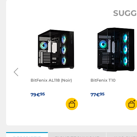
SUGG
 (noir)
BitFenix AL118 (Noir)
BitFenix T10
95
95
79€
77€