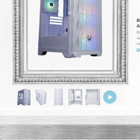
B
A
B
v
v
D