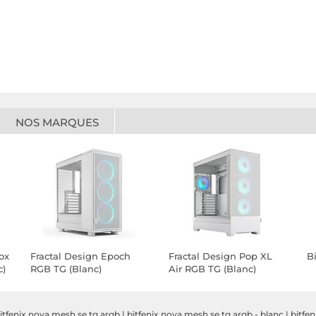
NOS MARQUES
ox
Fractal Design Epoch
Fractal Design Pop XL
Bi
c)
RGB TG (Blanc)
Air RGB TG (Blanc)
itfenix nova mesh se tg argb
|
bitfenix nova mesh se tg argb - blanc
|
bitfe