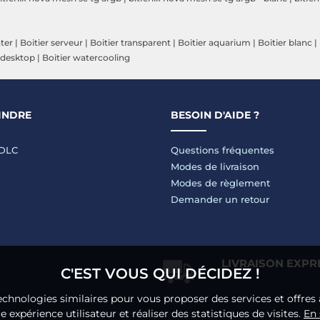
ter
|
Boitier serveur
|
Boitier transparent
|
Boitier aquarium
|
Boitier blanc
|
 desktop
|
Boitier watercooling
INDRE
BESOIN D'AIDE ?
LDLC
Questions fréquentes
Modes de livraison
Modes de règlement
Demander un retour
LIVRAISON EXPR
C'EST VOUS QUI DÉCIDEZ !
echnologies similaires pour vous proposer des services et offres 
 expérience utilisateur et réaliser des statistiques de visites.
En 