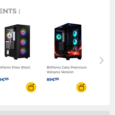
NTS :
BitFenix 
Edition (B
95
89€
tFenix Flow (Noir)
BitFenix Ceto Premium
Volcano Version
95
95
9€
89€