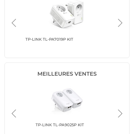
TP-LINK TL-PA7019P KIT
TP-LINK
MEILLEURES VENTES
TP-LINK TL-PA9025P KIT
TP