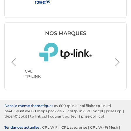
95
129€
39
NOS MARQUES
CPL
Netgear
CPL
TP-LINK
Dans la même thématique :
av 600 tplink
|
cpl filaire tp-link tl-
pa4015p kit av600 mbps pack de 2
|
cpl tp link
|
d link cpl
|
prises cpl
|
tl-pa4015pkit
|
tp link cpl
|
courant porteur
|
prise cpl
|
cpl
Tendances actuelles :
CPL WiFi
|
CPL avec prise
|
CPL Wi-Fi Mesh
|