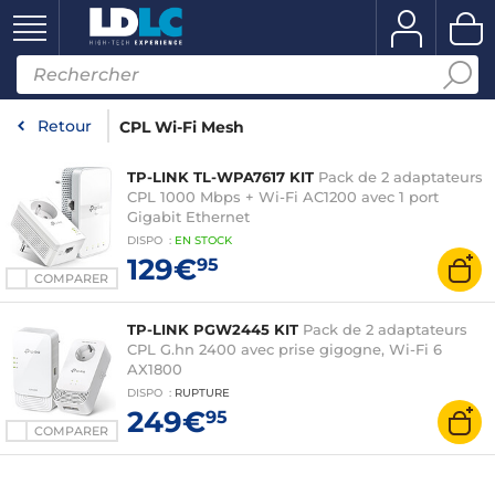
Retour
CPL Wi-Fi Mesh
TP-LINK TL-WPA7617 KIT
Pack de 2 adaptateurs
CPL 1000 Mbps + Wi-Fi AC1200 avec 1 port
Gigabit Ethernet
DISPO
:
EN
STOCK
129€
95
COMPARER
TP-LINK PGW2445 KIT
Pack de 2 adaptateurs
CPL G.hn 2400 avec prise gigogne, Wi-Fi 6
AX1800
DISPO
:
RUPTURE
249€
95
COMPARER