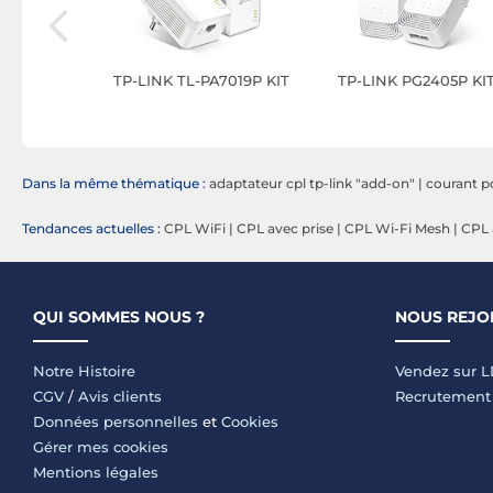
A7017 KIT
TP-LINK TL-PA7019P KIT
TP-LINK PG2405P KI
Dans la même thématique :
adaptateur cpl tp-link "add-on"
|
courant p
Tendances actuelles :
CPL WiFi
|
CPL avec prise
|
CPL Wi-Fi Mesh
|
CPL 
QUI SOMMES NOUS ?
NOUS REJO
Notre Histoire
Vendez sur 
CGV
/
Avis clients
Recrutement
Données personnelles
et
Cookies
Gérer mes cookies
Mentions légales