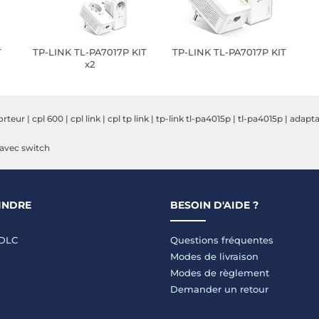
T
TP-LINK TL-PA7017P KIT
TP-LINK TL-PA7017P KIT
x2
orteur
|
cpl 600
|
cpl link
|
cpl tp link
|
tp-link tl-pa4015p
|
tl-pa4015p
|
adapta
avec switch
INDRE
BESOIN D'AIDE ?
LDLC
Questions fréquentes
Modes de livraison
Modes de règlement
Demander un retour