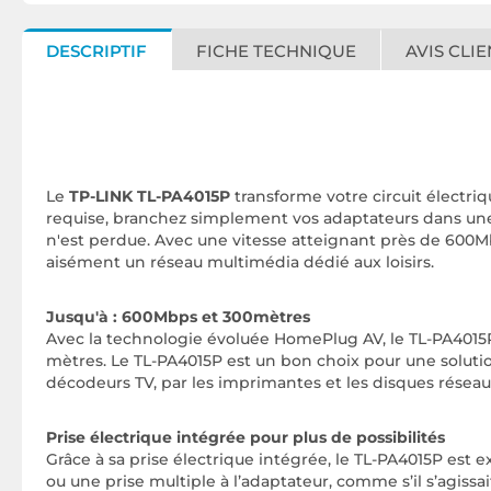
DESCRIPTIF
FICHE TECHNIQUE
AVIS CLIE
Le
TP-LINK TL-PA4015P
transforme votre circuit électriq
requise, branchez simplement vos adaptateurs dans une p
n'est perdue. Avec une vitesse atteignant près de 600Mb
aisément un réseau multimédia dédié aux loisirs.
Jusqu'à : 600Mbps et 300mètres
Avec la technologie évoluée HomePlug AV, le TL-PA4015P d
mètres. Le TL-PA4015P est un bon choix pour une solutio
décodeurs TV, par les imprimantes et les disques réseau
Prise électrique intégrée pour plus de possibilités
Grâce à sa prise électrique intégrée, le TL-PA4015P es
ou une prise multiple à l’adaptateur, comme s’il s’agissa