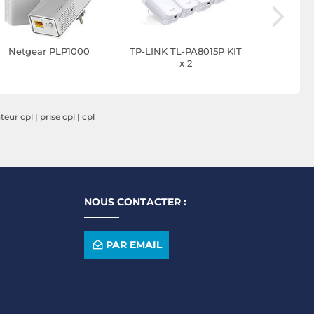
Netgear PLP1000
TP-LINK TL-PA8015P KIT
TP-LINK T
x 2
teur cpl
|
prise cpl
|
cpl
NOUS CONTACTER :
PAR EMAIL