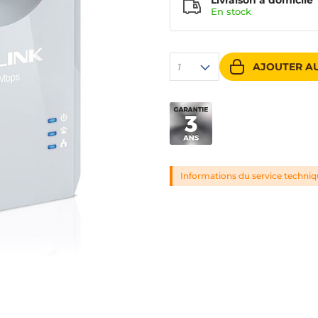
Livraison à domicile
En
stock
AJOUTER AU
1
Informations du service techni