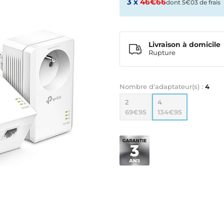
3 x
46€66
dont 5€03 de frais
Livraison à domicile
Rupture
Nombre d'adaptateur(s) :
4
2
4
69€95
134€95