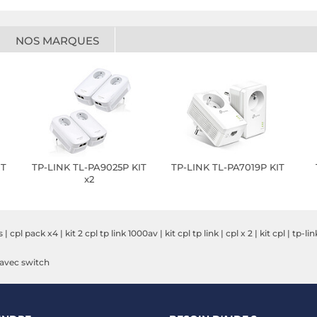
NOS MARQUES
IT
TP-LINK TL-PA9025P KIT
TP-LINK TL-PA7019P KIT
x2
s
|
cpl pack x4
|
kit 2 cpl tp link 1000av
|
kit cpl tp link
|
cpl x 2
|
kit cpl
|
tp-lin
avec switch