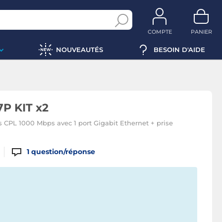
COMPTE
PANIER
NOUVEAUTÉS
BESOIN D'AIDE
P KIT x2
s CPL 1000 Mbps avec 1 port Gigabit Ethernet + prise
1
question/réponse