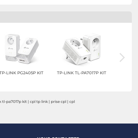
TP-LINK PG2405P KIT
TP-LINK TL-PA7017P KIT
Netge
k tl-pa7017p kit
|
cpl tp link
|
prise cpl
|
cpl