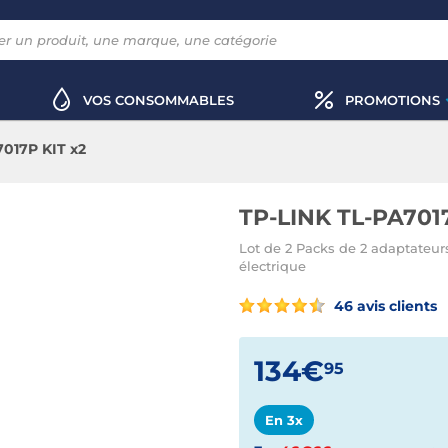
VOS CONSOMMABLES
PROMOTIONS
7017P KIT x2
TP-LINK TL-PA7017
Lot de 2 Packs de 2 adaptateur
électrique
46 avis clients
134€
95
En 3x