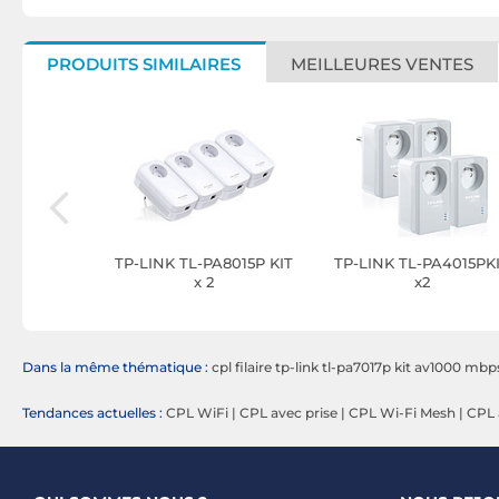
PRODUITS SIMILAIRES
MEILLEURES VENTES
A7017 KIT
TP-LINK TL-PA8015P KIT
TP-LINK TL-PA4015PK
x 2
x2
Dans la même thématique :
cpl filaire tp-link tl-pa7017p kit av1000 mbp
Tendances actuelles :
CPL WiFi
|
CPL avec prise
|
CPL Wi-Fi Mesh
|
CPL 