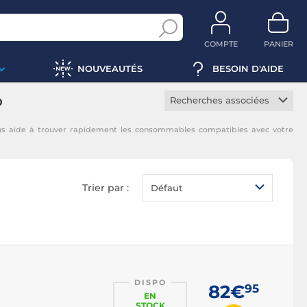
COMPTE
PANIER
NOUVEAUTÉS
BESOIN D'AIDE
Recherches associées
0
Toner constructeur
us aide à trouver rapidement les consommables compatibles avec votre
Toner noir
Toner magenta
Toner jaune
Trier par :
Défaut
Toner cyan
DISPO
82€
95
EN
STOCK