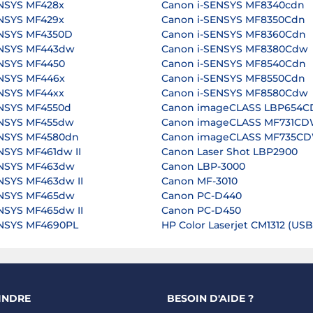
NSYS MF428x
Canon i-SENSYS MF8340cdn
NSYS MF429x
Canon i-SENSYS MF8350Cdn
ENSYS MF4350D
Canon i-SENSYS MF8360Cdn
ENSYS MF443dw
Canon i-SENSYS MF8380Cdw
ENSYS MF4450
Canon i-SENSYS MF8540Cdn
ENSYS MF446x
Canon i-SENSYS MF8550Cdn
NSYS MF44xx
Canon i-SENSYS MF8580Cdw
ENSYS MF4550d
Canon imageCLASS LBP654
ENSYS MF455dw
Canon imageCLASS MF731C
ENSYS MF4580dn
Canon imageCLASS MF735C
NSYS MF461dw II
Canon Laser Shot LBP2900
ENSYS MF463dw
Canon LBP-3000
NSYS MF463dw II
Canon MF-3010
ENSYS MF465dw
Canon PC-D440
NSYS MF465dw II
Canon PC-D450
ENSYS MF4690PL
HP Color Laserjet CM1312 (USB
INDRE
BESOIN D'AIDE ?