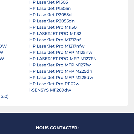
HP LaserJet P1505
HP LaserJet P1505n
HP LaserJet P2055d
HP LaserJet P2055dn
HP LaserJet Pro M1130
HP LASERJET PRO M1132
HP LaserJet Pro M1212nf
CDW
HP LaserJet Pro M1217nfw
DW
HP LaserJet Pro MFP M125nw
DW
HP LASERJET PRO MFP M127FN
HP LaserJet Pro MFP M127fw
HP LaserJet Pro MFP M225dn
HP LaserJet Pro MFP M225dw
HP LaserJet Pro P1102w
i-SENSYS MF269dw
 2.0)
NOUS CONTACTER :