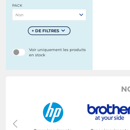
PACK
Non
+ DE FILTRES
Voir uniquement les produits
en stock
N
rimante
on