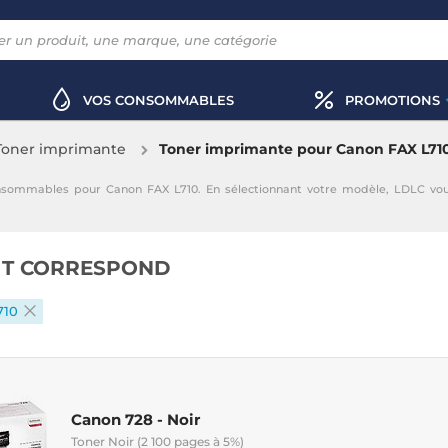
VOS CONSOMMABLES
PROMOTIONS
Toner imprimante
Toner imprimante pour Canon FAX L71
nsommables pour Canon FAX L710. En sélectionnant votre modèle, LDLC vo
IT CORRESPOND
710
Canon 728 - Noir
Toner Noir (2 100 pages à 5%)