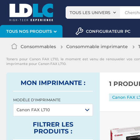
TOUS LES UNIVERS
CONFIGURATEUR PC
TOUS NOS PRODUITS
Consommables
Consommable imprimante
Toners pour Canon FAX L710, le moment est venu de renouveler vos co
imprimante pour Canon FAX L710.
MON IMPRIMANTE :
1 PRODU
Canon FAX L
MODÈLE D'IMPRIMANTE
Canon FAX L710
FILTRER
LES
PRODUITS
: