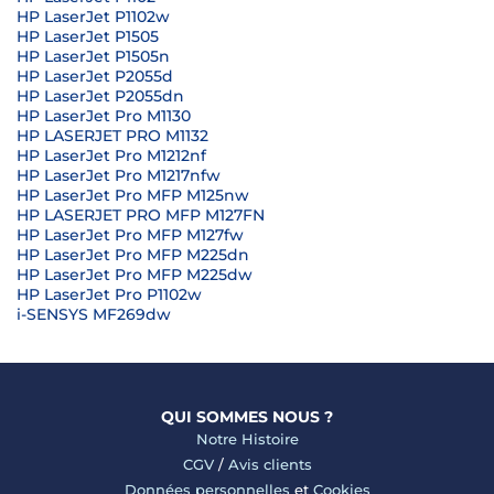
HP LaserJet P1102w
HP LaserJet P1505
HP LaserJet P1505n
HP LaserJet P2055d
HP LaserJet P2055dn
HP LaserJet Pro M1130
HP LASERJET PRO M1132
HP LaserJet Pro M1212nf
HP LaserJet Pro M1217nfw
HP LaserJet Pro MFP M125nw
HP LASERJET PRO MFP M127FN
HP LaserJet Pro MFP M127fw
HP LaserJet Pro MFP M225dn
HP LaserJet Pro MFP M225dw
HP LaserJet Pro P1102w
i-SENSYS MF269dw
QUI SOMMES NOUS ?
Notre Histoire
CGV
/
Avis clients
Données personnelles
et
Cookies