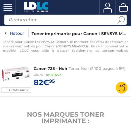
Retour
Toner imprimante pour Canon i-SENSYS MF4580dn
Toners pour Canon i-SENSYS MF4580dn, le moment est venu de renouveler
vos consommables pour Canon i-SENSYS MF4580dn. En sélectionnant votre
modèle, LDLC vous aide à trouver rapidement les consommables
compatibles avec votre imprimante pour Canon i-SENSYS MF4580dn.
Canon 728 - Noir
Toner Noir (2 100 pages à 5%)
DISPO
:
EN
STOCK
82€
95
COMPARER
NOS MARQUES TONER
IMPRIMANTE :