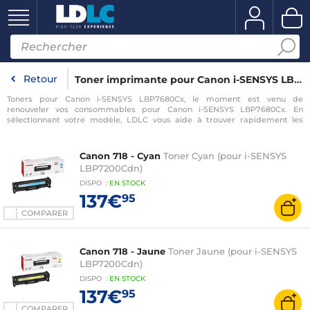
Retour
Toner imprimante pour Canon i-SENSYS LBP7680Cx
Toners pour Canon i-SENSYS LBP7680Cx, le moment est venu de
renouveler vos consommables pour Canon i-SENSYS LBP7680Cx. En
sélectionnant votre modèle, LDLC vous aide à trouver rapidement les
consommables compatibles avec votre imprimante pour Canon i-SENSYS
LBP7680Cx.
Canon 718 - Cyan
Toner Cyan (pour i-SENSYS
LBP7200Cdn)
DISPO
:
EN
STOCK
137€
95
COMPARER
Canon 718 - Jaune
Toner Jaune (pour i-SENSYS
LBP7200Cdn)
DISPO
:
EN
STOCK
137€
95
COMPARER