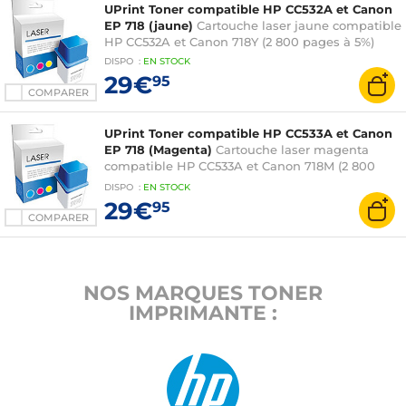
UPrint Toner compatible HP CC532A et Canon
EP 718 (jaune)
Cartouche laser jaune compatible
HP CC532A et Canon 718Y (2 800 pages à 5%)
DISPO
:
EN
STOCK
29€
95
COMPARER
UPrint Toner compatible HP CC533A et Canon
EP 718 (Magenta)
Cartouche laser magenta
compatible HP CC533A et Canon 718M (2 800
pages à 5%)
DISPO
:
EN
STOCK
29€
95
COMPARER
NOS MARQUES TONER
IMPRIMANTE :