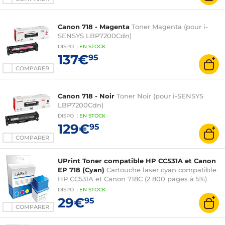
Canon 718 - Magenta
Toner Magenta (pour i-
SENSYS LBP7200Cdn)
DISPO
:
EN
STOCK
137€
95
COMPARER
Canon 718 - Noir
Toner Noir (pour i-SENSYS
LBP7200Cdn)
DISPO
:
EN
STOCK
129€
95
COMPARER
UPrint Toner compatible HP CC531A et Canon
EP 718 (Cyan)
Cartouche laser cyan compatible
HP CC531A et Canon 718C (2 800 pages à 5%)
DISPO
:
EN
STOCK
29€
95
COMPARER