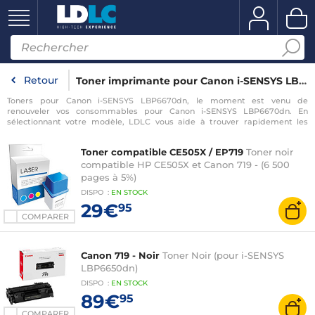
Retour
Toner imprimante pour Canon i-SENSYS LBP6670dn
Toners pour Canon i-SENSYS LBP6670dn, le moment est venu de
renouveler vos consommables pour Canon i-SENSYS LBP6670dn. En
sélectionnant votre modèle, LDLC vous aide à trouver rapidement les
consommables compatibles avec votre imprimante pour Canon i-SENSYS
LBP6670dn.
Toner compatible CE505X / EP719
Toner noir
compatible HP CE505X et Canon 719 - (6 500
pages à 5%)
DISPO
:
EN
STOCK
29€
95
COMPARER
Canon 719 - Noir
Toner Noir (pour i-SENSYS
LBP6650dn)
DISPO
:
EN
STOCK
89€
95
COMPARER