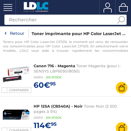
Retour
Toner imprimante pour HP Color LaserJet CP1215
Toners pour HP Color LaserJet CP1215, le moment est venu de renouveler
vos consommables pour HP Color LaserJet CP1215. En sélectionnant votre
modèle, LDLC vous aide à trouver rapidement les consommables
compatibles avec votre imprimante pour HP Color LaserJet CP1215.
Canon 716 - Magenta
Toner Magenta (pour i-
SENSYS LBP5050/8050)
DISPO
:
EN
STOCK
60€
95
COMPARER
HP 125A (CB540A) - Noir
Toner Noir (2 200
pages à 5%)
DISPO
:
EN
STOCK
114€
95
COMPARER