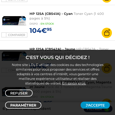
HP 125A (CB541A) - Cyan
Toner Cyan (1 400
pages à 5%)
DISPO
:
EN
STOCK
104€
95
COMPARER
HP 125A (CB542A) - Jaune
HP CB542A - Toner
Jaune (1 400 pages à 5%)
C'EST VOUS QUI DÉCIDEZ !
DISPO
:
EN
STOCK
104€
95
Notre site LDLC utilise des cookies ou des technologies
similaires pour vous proposer des services et offres
COMPARER
adaptés à vos centres d’intérêt, vous garantir une
meilleure expérience utilisateur et réaliser des
HP 125A Pack de 3 (CF373AM) - Cyan, Magenta
statistiques de visites.
En savoir plus.
et Jaune
Pack de 3 Toners Cyan/Magenta/Jaune
(1 400 pages à 5%)
REFUSER
DISPO
:
EN
STOCK
279€
95
PARAMÉTRER
J'ACCEPTE
COMPARER
6 produits correspondent
FILTRER
1
Trier /
Filtrer