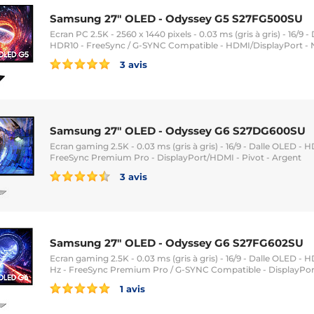
Samsung 27" OLED - Odyssey G5 S27FG500SU
Ecran PC 2.5K - 2560 x 1440 pixels - 0.03 ms (gris à gris) - 16/9 -
HDR10 - FreeSync / G-SYNC Compatible - HDMI/DisplayPort - 
3 avis
Samsung 27" OLED - Odyssey G6 S27DG600SU
Ecran gaming 2.5K - 0.03 ms (gris à gris) - 16/9 - Dalle OLED -
FreeSync Premium Pro - DisplayPort/HDMI - Pivot - Argent
3 avis
Samsung 27" OLED - Odyssey G6 S27FG602SU
Ecran gaming 2.5K - 0.03 ms (gris à gris) - 16/9 - Dalle OLED - 
Hz - FreeSync Premium Pro / G-SYNC Compatible - DisplayPor
1 avis