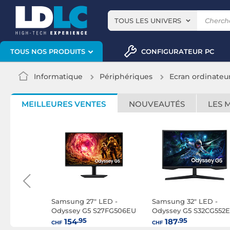
TOUS LES UNIVERS
CONFIGURATEUR PC
TOUS NOS PRODUITS
Informatique
Périphériques
Ecran ordinateu
MEILLEURES VENTES
NOUVEAUTÉS
LES 
LED -
Samsung 27" LED -
Samsung 32" LED -
Odyssey G5 S27FG506EU
Odyssey G5 S32CG552
.95
.95
154
187
CHF
CHF