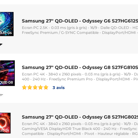
Samsung 27" QD-OLED - Odyssey G6 S27HG612
Ecran PC 2.5K - 0.03 ms (gris à gris) - 16/9 - Dalle QD-OLED - 
FreeSync Premium / G-SYNC Compatible - DisplayPort/HDMI - 
Samsung 27" QD-OLED - Odyssey G8 S27FG810
Ecran PC 4K - 3840 x 2160 pixels - 0.03 ms (gris à gris) - 16/9 
400 - 240 Hz - FreeSync Premium Pro - DisplayPort/HDMI - Pi
3 avis
Samsung 27" QD-OLED - Odyssey G8 S27HG802
Ecran PC 4K - 3840 x 2160 pixels - 0.03 ms (gris à gris) - 16/9 
Gaming/VESA DisplayHDR True Black 400 - 240 Hz - FreeSyn
Compatible - DisplayPort/HDMI - Pivot - Hauteur réglable - RG