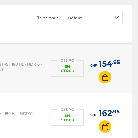
Ecran PC LED
Ecran PC OLED
Trier par :
Défaut
Ecran PC QLED
Ecran PC 1080p
Ecran PC 2K WQHD
Ecran PC 4K
Écran PC 22 pouces
DISPO
154
.95
le IPS - 180 Hz - HDR10 -
CHF
EN
ir
Ecran PC 24 pouces
STOCK
Écran PC 27 pouces
Ecran PC 32 pouces
Ecran PC 16/9
Ecran PC 21/9
DISPO
162
.95
A - 180 Hz - HDR10 -
CHF
EN
Ecran PC 32/9
STOCK
Ecran PC 100 Hz
Ecran PC 120 Hz