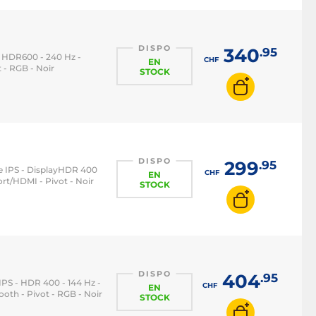
Ecran PC 144 Hz
Ecran PC 240 Hz
DISPO
340
.95
 - HDR600 - 240 Hz -
CHF
EN
Ecran PC 360 Hz
 - RGB - Noir
STOCK
Ecran PC HDMI 2.1
DISPO
299
.95
alle IPS - DisplayHDR 400
CHF
EN
rt/HDMI - Pivot - Noir
STOCK
DISPO
404
.95
e IPS - HDR 400 - 144 Hz -
CHF
EN
oth - Pivot - RGB - Noir
STOCK