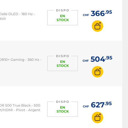
DISPO
366
.95
 Dalle OLED - 180 Hz -
CHF
EN
Noir
STOCK
DISPO
504
.95
 HDR10+ Gaming - 360 Hz -
CHF
EN
STOCK
DISPO
627
.95
HDR 500 True Black - 500
CHF
EN
t/HDMI - Pivot - Argent
STOCK