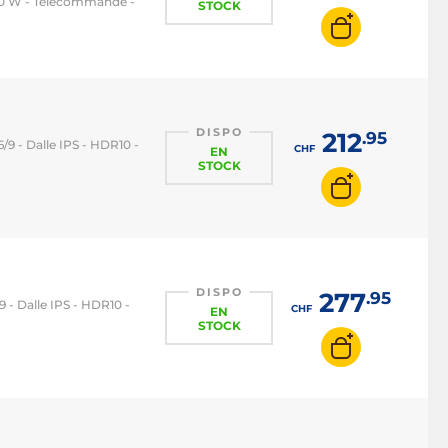
 10 W - Télécommande -
STOCK
DISPO
212
.95
6/9 - Dalle IPS - HDR10 -
CHF
EN
STOCK
DISPO
277
.95
9 - Dalle IPS - HDR10 -
CHF
EN
STOCK