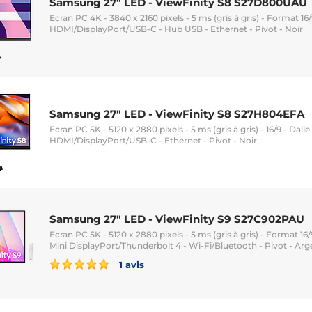
Samsung 27" LED - ViewFinity S8 S27D800UAU
Ecran PC 4K - 3840 x 2160 pixels - 5 ms (gris à gris) - Format 16/
HDMI/DisplayPort/USB-C - Hub USB - Ethernet - Pivot - Noir
Samsung 27" LED - ViewFinity S8 S27H804EFA
Ecran PC 5K - 5120 x 2880 pixels - 5 ms (gris à gris) - 16/9 - Dall
HDMI/DisplayPort/USB-C - Ethernet - Pivot - Noir
Samsung 27" LED - ViewFinity S9 S27C902PAU
Ecran PC 5K - 5120 x 2880 pixels - 5 ms (gris à gris) - Format 16/
Mini DisplayPort/Thunderbolt 4 - Wi-Fi/Bluetooth - Pivot - Arg
1 avis