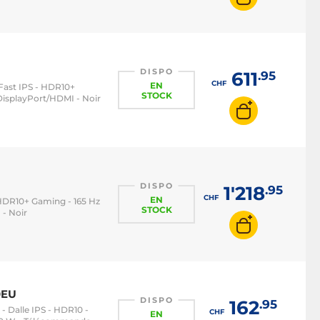
DISPO
611
.95
CHF
EN
e Fast IPS - HDR10+
STOCK
isplayPort/HDMI - Noir
DISPO
1'218
.95
CHF
EN
 - HDR10+ Gaming - 165 Hz
STOCK
- Noir
0EU
DISPO
162
.95
9 - Dalle IPS - HDR10 -
CHF
EN