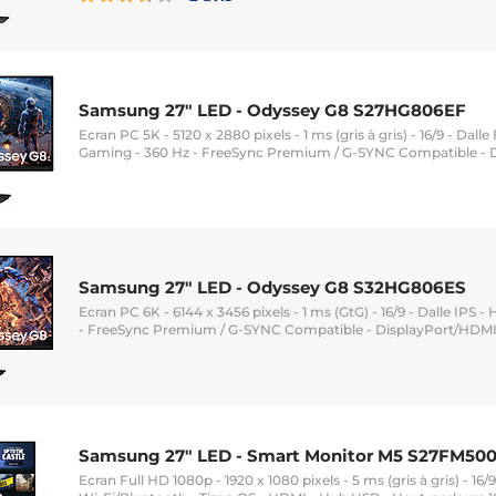
Samsung 27" LED - Odyssey G8 S27HG806EF
Ecran PC 5K - 5120 x 2880 pixels - 1 ms (gris à gris) - 16/9 - Dall
Gaming - 360 Hz - FreeSync Premium / G-SYNC Compatible - D
Samsung 27" LED - Odyssey G8 S32HG806ES
Ecran PC 6K - 6144 x 3456 pixels - 1 ms (GtG) - 16/9 - Dalle IPS
- FreeSync Premium / G-SYNC Compatible - DisplayPort/HDMI 
Samsung 27" LED - Smart Monitor M5 S27FM50
Ecran Full HD 1080p - 1920 x 1080 pixels - 5 ms (gris à gris) - 16/