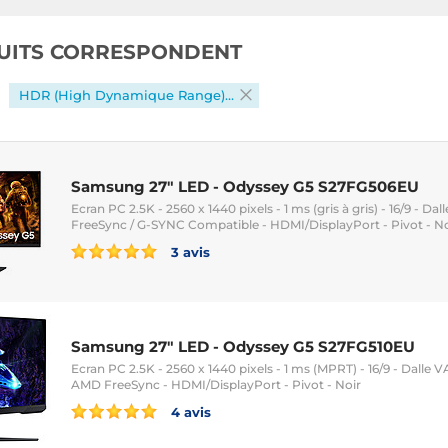
UITS CORRESPONDENT
HDR (High Dynamique Range) : Oui
Samsung 27" LED - Odyssey G5 S27FG506EU
Ecran PC 2.5K - 2560 x 1440 pixels - 1 ms (gris à gris) - 16/9 - Dal
FreeSync / G-SYNC Compatible - HDMI/DisplayPort - Pivot - No
3 avis
Samsung 27" LED - Odyssey G5 S27FG510EU
Ecran PC 2.5K - 2560 x 1440 pixels - 1 ms (MPRT) - 16/9 - Dalle V
AMD FreeSync - HDMI/DisplayPort - Pivot - Noir
4 avis