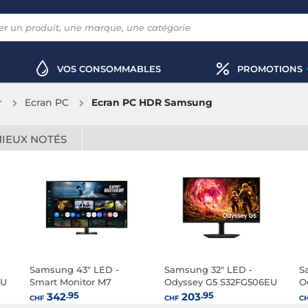
VOS CONSOMMABLES
PROMOTIONS
r
Ecran PC
Ecran PC HDR Samsung
MIEUX NOTÉS
Samsung 43" LED -
Samsung 32" LED -
S
EU
Smart Monitor M7
Odyssey G5 S32FG506EU
O
S43FM702UU
C
.95
.95
342
203
CHF
CHF
C