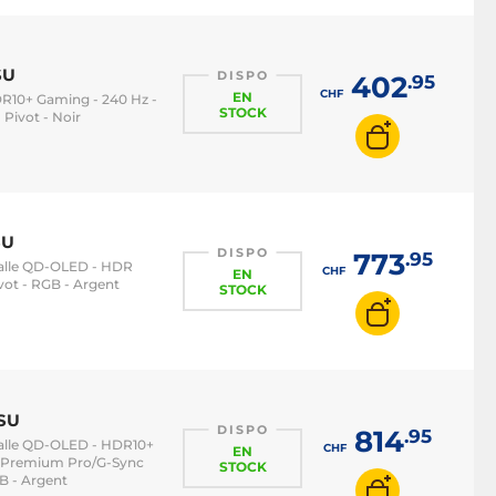
SU
DISPO
402
.95
CHF
EN
HDR10+ Gaming - 240 Hz -
STOCK
Pivot - Noir
SU
DISPO
773
.95
- Dalle QD-OLED - HDR
CHF
EN
vot - RGB - Argent
STOCK
SU
DISPO
814
.95
- Dalle QD-OLED - HDR10+
CHF
EN
c Premium Pro/G-Sync
STOCK
B - Argent