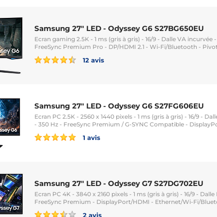
Samsung 27" LED - Odyssey G6 S27BG650EU
Ecran gaming 2.5K - 1 ms (gris à gris) - 16/9 - Dalle VA incurvée
FreeSync Premium Pro - DP/HDMI 2.1 - Wi-Fi/Bluetooth - Pivot
12 avis
Samsung 27" LED - Odyssey G6 S27FG606EU
Ecran PC 2.5K - 2560 x 1440 pixels - 1 ms (gris à gris) - 16/9 - D
- 350 Hz - FreeSync Premium / G-SYNC Compatible - DisplayPo
1 avis
Samsung 27" LED - Odyssey G7 S27DG702EU
Ecran PC 4K - 3840 x 2160 pixels - 1 ms (gris à gris) - 16/9 - Dall
FreeSync Premium - DisplayPort/HDMI - Ethernet/Wi-Fi/Blueto
2 avis