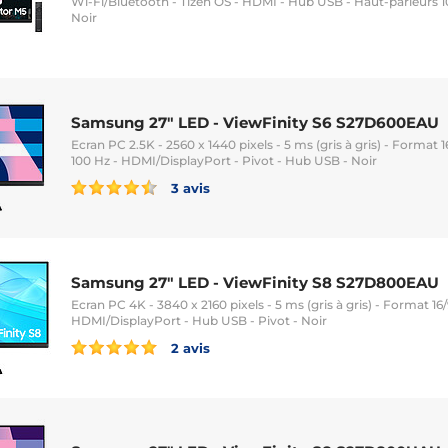
Wi-Fi/Bluetooth - Tizen OS - HDMI - Hub USB - Haut-parleurs
Noir
Samsung 27" LED - ViewFinity S6 S27D600EAU
Ecran PC 2.5K - 2560 x 1440 pixels - 5 ms (gris à gris) - Format 1
100 Hz - HDMI/DisplayPort - Pivot - Hub USB - Noir
3 avis
Samsung 27" LED - ViewFinity S8 S27D800EAU
Ecran PC 4K - 3840 x 2160 pixels - 5 ms (gris à gris) - Format 16/
HDMI/DisplayPort - Hub USB - Pivot - Noir
2 avis