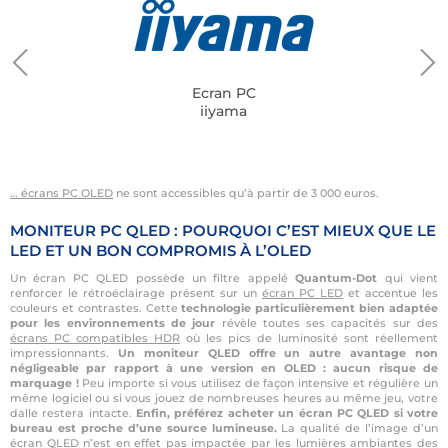
Ecran PC
iiyama
… écrans PC OLED
ne sont accessibles qu’à partir de 3 000 euros.
MONITEUR PC QLED : POURQUOI C’EST MIEUX QUE LE
LED ET UN BON COMPROMIS À L’OLED
Un écran PC QLED possède un filtre appelé
Quantum-Dot
qui vient
renforcer le rétroéclairage présent sur un
écran PC LED
et accentue les
couleurs et contrastes. Cette
technologie particulièrement bien adaptée
pour les environnements de jour
révèle toutes ses capacités sur des
écrans PC compatibles HDR
où les pics de luminosité sont réellement
impressionnants.
Un moniteur QLED offre un
autre avantage non
négligeable par rapport à une version en OLED : aucun risque de
marquage !
Peu importe si vous utilisez de façon intensive et régulière un
même logiciel ou si vous jouez de nombreuses heures au même jeu, votre
dalle restera intacte.
Enfin, préférez acheter un écran PC QLED si votre
bureau est proche d’une source lumineuse.
La qualité de l’image d’un
écran QLED n’est en effet pas impactée par les lumières ambiantes des