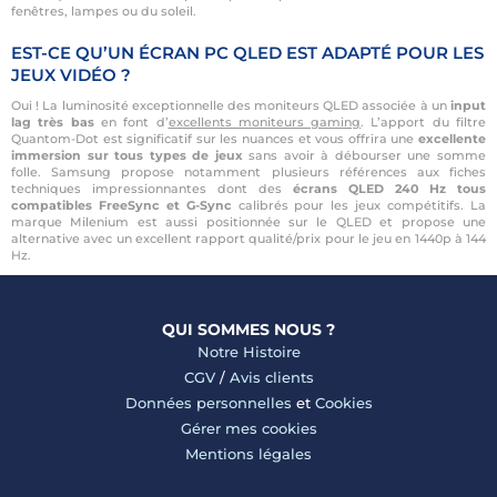
fenêtres, lampes ou du soleil.
EST-CE QU’UN ÉCRAN PC QLED EST ADAPTÉ POUR LES
JEUX VIDÉO ?
Oui ! La luminosité exceptionnelle des moniteurs QLED associée à un
input
lag très bas
en font d’
excellents moniteurs gaming
. L’apport du filtre
Quantom-Dot est significatif sur les nuances et vous offrira une
excellente
immersion sur tous types de jeux
sans avoir à débourser une somme
folle. Samsung propose notamment plusieurs références aux fiches
techniques impressionnantes dont des
écrans QLED 240 Hz tous
compatibles FreeSync et G-Sync
calibrés pour les jeux compétitifs. La
marque Milenium est aussi positionnée sur le QLED et propose une
alternative avec un excellent rapport qualité/prix pour le jeu en 1440p à 144
Hz.
QUI SOMMES NOUS ?
Notre Histoire
CGV
/
Avis clients
Données personnelles
et
Cookies
Gérer mes cookies
Mentions légales