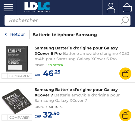
Retour
Batterie téléphone Samsung
Samsung Batterie d'origine pour Galaxy
XCover 6 Pro
Batterie amovible d'origine 4050
mAh pour Samsung Galaxy XCover 6 Pro
DISPO
:
EN
STOCK
46
.25
CHF
COMPARER
Samsung Batterie d'origine pour Galaxy
XCover 7
Batterie amovible d'origine pour
Samsung Galaxy XCover 7
DISPO
:
RUPTURE
32
.50
CHF
COMPARER