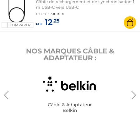
Câble de rechargement et de synchronisation 1
m USB-C vers USB-C
DISPO
:
RUPTURE
12
.25
CHF
COMPARER
NOS MARQUES CÂBLE &
ADAPTATEUR :
Câble & Adaptateur
Belkin