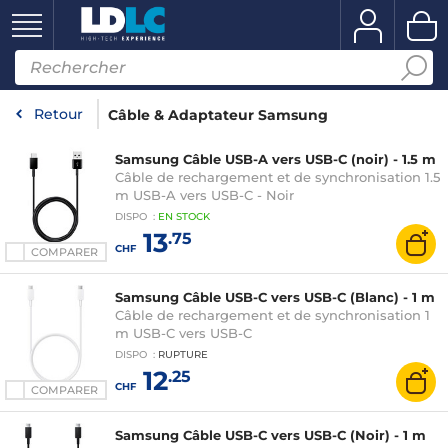
Retour
Câble & Adaptateur Samsung
Samsung Câble USB-A vers USB-C (noir) - 1.5 m
Câble de rechargement et de synchronisation 1.5
m USB-A vers USB-C - Noir
DISPO
:
EN
STOCK
13
.75
CHF
COMPARER
Samsung Câble USB-C vers USB-C (Blanc) - 1 m
Câble de rechargement et de synchronisation 1
m USB-C vers USB-C
DISPO
:
RUPTURE
12
.25
CHF
COMPARER
Samsung Câble USB-C vers USB-C (Noir) - 1 m