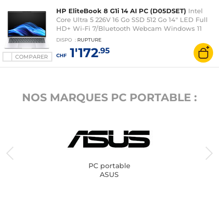
HP EliteBook 8 G1i 14 AI PC (D05DSET)
Intel
Core Ultra 5 226V 16 Go SSD 512 Go 14" LED Full
HD+ Wi-Fi 7/Bluetooth Webcam Windows 11
Professionnel
DISPO
:
RUPTURE
1'172
.95
CHF
COMPARER
NOS MARQUES PC PORTABLE :
PC portable
ASUS