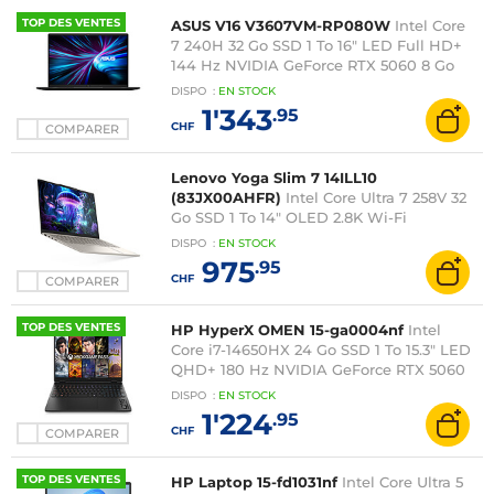
TOP DES VENTES
ASUS V16 V3607VM-RP080W
Intel Core
7 240H 32 Go SSD 1 To 16" LED Full HD+
144 Hz NVIDIA GeForce RTX 5060 8 Go
DLSS 4 Wi-Fi 6/Bluetooth Windows 11
DISPO
:
EN
STOCK
Famille
1'343
.95
CHF
COMPARER
Lenovo Yoga Slim 7 14ILL10
(83JX00AHFR)
Intel Core Ultra 7 258V 32
Go SSD 1 To 14" OLED 2.8K Wi-Fi
7/Bluetooth Webcam Windows 11 Famille
DISPO
:
EN
STOCK
975
.95
CHF
COMPARER
TOP DES VENTES
HP HyperX OMEN 15-ga0004nf
Intel
Core i7-14650HX 24 Go SSD 1 To 15.3" LED
QHD+ 180 Hz NVIDIA GeForce RTX 5060
8 Go DLSS 4 Wi-Fi 6/Bluetooth Webcam
DISPO
:
EN
STOCK
Windows 11 Famille
1'224
.95
CHF
COMPARER
TOP DES VENTES
HP Laptop 15-fd1031nf
Intel Core Ultra 5