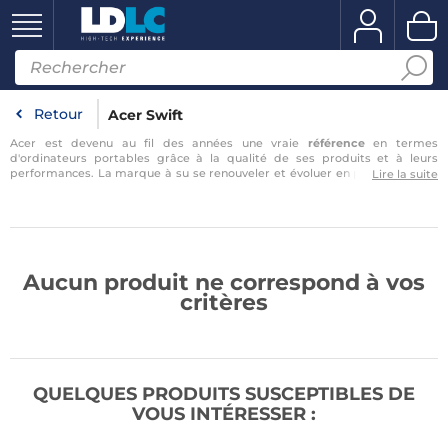
Retour
Acer Swift
Acer est devenu au fil des années une vraie
référence
en termes
d'ordinateurs portables grâce à la qualité de ses produits et à leurs
performances. La marque à su se renouveler et évoluer en proposant des
Lire la suite
machines
toujours en accord avec les attentes du public
. Aujourd'hui
c'est la gamme des Swift que nous vous proposons, des ordinateurs qui
pourront convenir à un très large public du fait de leurs caractéristiques.
Destinées à un
public mobile
, ces
machines
sont sans compromis quant à
leur finition et à leurs performances. Idéaux pour les étudiants par
exemple, ces PC pourront être
…
Aucun produit ne correspond à vos
critères
QUELQUES PRODUITS SUSCEPTIBLES DE
VOUS INTÉRESSER :