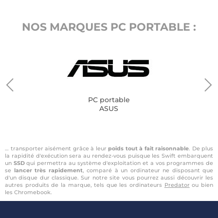
NOS MARQUES PC PORTABLE :
PC portable
ASUS
… transporter aisément grâce à leur
poids tout à fait raisonnable
. De plus
la rapidité d'exécution sera au rendez-vous puisque les Swift embarquent
un
SSD
qui permettra au système d'exploitation et a vos programmes de
se
lancer très rapidement
, comparé à un ordinateur ne disposant que
d'un disque dur classique. Sur notre site vous pourrez aussi découvrir les
autres produits de la marque, tels que les ordinateurs
Predator
ou bien
les Chromebook.