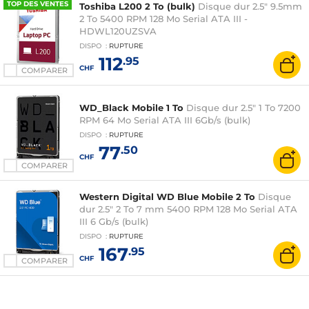
TOP DES VENTES
Toshiba L200 2 To (bulk)
Disque dur 2.5" 9.5mm
2 To 5400 RPM 128 Mo Serial ATA III -
HDWL120UZSVA
DISPO
:
RUPTURE
112
.95
CHF
COMPARER
WD_Black Mobile 1 To
Disque dur 2.5" 1 To 7200
RPM 64 Mo Serial ATA III 6Gb/s (bulk)
DISPO
:
RUPTURE
77
.50
CHF
COMPARER
Western Digital WD Blue Mobile 2 To
Disque
dur 2.5" 2 To 7 mm 5400 RPM 128 Mo Serial ATA
III 6 Gb/s (bulk)
DISPO
:
RUPTURE
167
.95
CHF
COMPARER