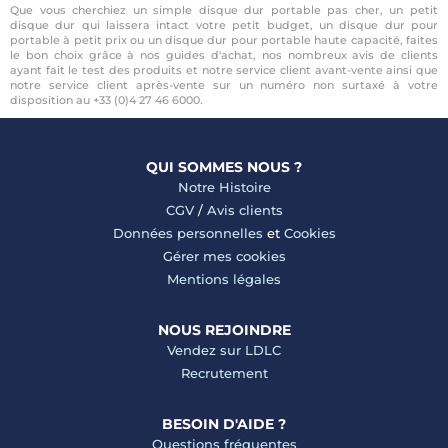
Que vous cherchiez un simple disque dur portable pas cher, un petit
disque dur qui laissera intact votre petit budget, un disque dur pour
portable à petit prix ou un disque dur pour portable haute capacité, faites
le bon choix grâce à nos guides d'achat, nos nombreux avis de clients
ayant fait le test des produits et notre service client avant-vente ainsi que
notre service client après-vente sur un numéro non surtaxé à votre
disposition au +33 (0)4 27 46 6000.
QUI SOMMES NOUS ?
Notre Histoire
CGV
/
Avis clients
Données personnelles
et
Cookies
Gérer mes cookies
Mentions légales
NOUS REJOINDRE
Vendez sur LDLC
Recrutement
BESOIN D'AIDE ?
Questions fréquentes