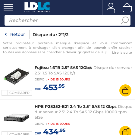
Retour
Disque dur 2"1/2
Votre ordinateur portable manque d'espace et vous commencez
sérieusement à envisager d'en changer afin de pouvoir enfin stocker
toutes vos données sans chercher à devoir grignoter de la place à droite à
Lire la suite
gauche systématiquement ? Stop ! Nous avons un ensemble de modèles
de disque dur pour pc portable faciles à installer qui résoudront le
problème à moindre coût. Avec LDLC bénéficiez du choix et du conseil
Fujitsu 1.6TB 2.5" SAS 12Gb/s
Disque dur serveur
dont vous avez besoin ! Les Ordinateurs portables ont des besoins
2.5" 1.5 To SAS 12Gb/s
spécifiques en termes de
disque dur interne
. En effet, non seulement leur
taille doit être réduite, mais leur consommation aussi afin
…
DISPO
:
+ DE
15 JOURS
453
.95
CHF
COMPARER
HPE P28352-B21 2.4 To 2.5" SAS 12 Gbps
Disque
dur serveur 2.5" 2.4 To SAS 12 Gbps 10000 tpm
512e
DISPO
:
+ DE
15 JOURS
434
.95
CHF
COMPARER