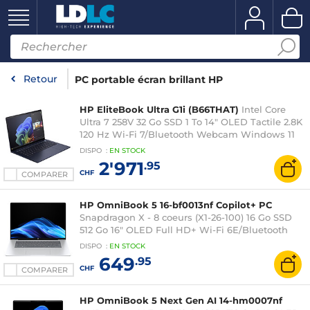
Retour
PC portable écran brillant HP
HP EliteBook Ultra G1i (B66THAT)
Intel Core
Ultra 7 258V 32 Go SSD 1 To 14" OLED Tactile 2.8K
120 Hz Wi-Fi 7/Bluetooth Webcam Windows 11
Professionnel
DISPO
:
EN
STOCK
2'971
.95
CHF
COMPARER
HP OmniBook 5 16-bf0013nf Copilot+ PC
Snapdragon X - 8 coeurs (X1-26-100) 16 Go SSD
512 Go 16" OLED Full HD+ Wi-Fi 6E/Bluetooth
Webcam Windows 11 Famille
DISPO
:
EN
STOCK
649
.95
CHF
COMPARER
HP OmniBook 5 Next Gen AI 14-hm0007nf