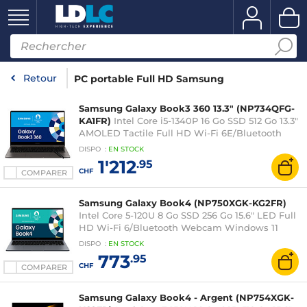
Retour
PC portable Full HD Samsung
Samsung Galaxy Book3 360 13.3" (NP734QFG-
KA1FR)
Intel Core i5-1340P 16 Go SSD 512 Go 13.3"
AMOLED Tactile Full HD Wi-Fi 6E/Bluetooth
Webcam Windows 11 Professionnel
DISPO
:
EN
STOCK
1'212
.95
CHF
COMPARER
Samsung Galaxy Book4 (NP750XGK-KG2FR)
Intel Core 5-120U 8 Go SSD 256 Go 15.6" LED Full
HD Wi-Fi 6/Bluetooth Webcam Windows 11
Famille
DISPO
:
EN
STOCK
773
.95
CHF
COMPARER
Samsung Galaxy Book4 - Argent (NP754XGK-