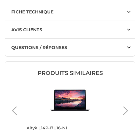
FICHE TECHNIQUE
AVIS CLIENTS
QUESTIONS / RÉPONSES
PRODUITS SIMILAIRES
Altyk L14P-I7U16-N1
Altyk L1