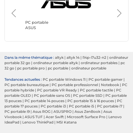
PC port
Lenovo
PC portable
ASUS
Dans la même thématique :
altyk
|
altyk 14
|
l14p-i7u32-n2
|
ordinateur
portable 32 go
|
ordinateur portable altyk
|
ordinateur portables
|
pc
32 go
|
pc portable pro
|
pc portable
|
ordinateur portable
Tendances actuelles :
PC portable Windows 11
|
PC portable gamer
|
PC portable bureautique
|
PC portable professionnel
|
Notebook
|
PC
portable hybride
|
PC portable VR Ready
|
PC portable tactile
|
PC
portable OLED
|
PC portable sans OS
|
PC portable SSD
|
PC portable
13 pouces
|
PC portable 14 pouces
|
PC portable 15 à 16 pouces
|
PC
portable 17 pouces
|
PC portable i3
|
PC portable i5
|
PC portable i7
|
PC portable i9
|
Asus ROG
|
ASUSPRO
|
Asus ZenBook
|
Asus
Vivobook
|
ASUS TUF
|
Acer Swift
|
Microsoft Surface Pro
|
Lenovo
IdeaPad
|
Lenovo ThinkPad
|
MSI Katana