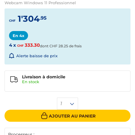
Webcam Windows 11 Professionnel
1'304
.95
CHF
En 4x
4 x
333.30
CHF
dont
CHF
28.25 de frais
Alerte baisse de prix
Livraison à domicile
En
stock
1
AJOUTER AU PANIER
Processeur :