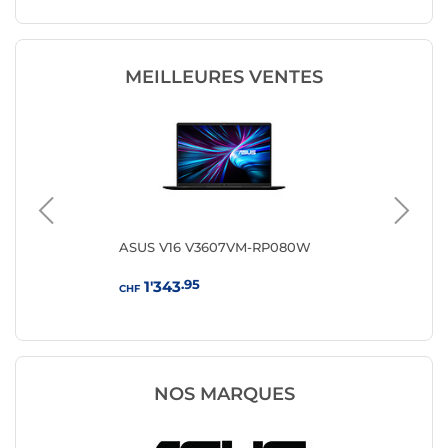
MEILLEURES VENTES
ASUS V16 V3607VM-RP080W
HP 
.95
1'343
CHF
CHF
NOS MARQUES