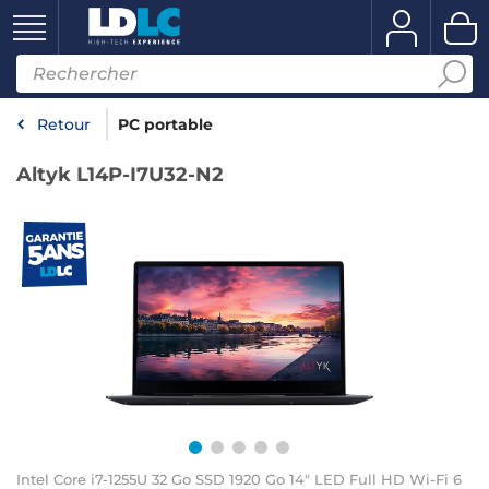
Retour
PC portable
Altyk L14P-I7U32-N2
Intel Core i7-1255U 32 Go SSD 1920 Go 14" LED Full HD Wi-Fi 6