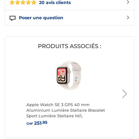
20 avis clients
Poser une question
PRODUITS ASSOCIÉS :
Apple Watch SE 3 GPS 40 mm
Apple T
Aluminium Lumière Stellaire Bracelet
184
CHF
Sport Lumière Stellaire M/L
.95
251
CHF