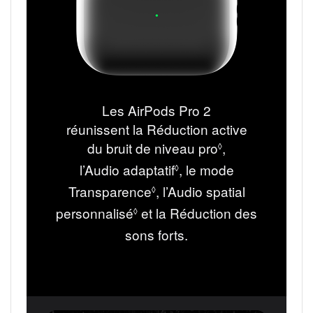
Les AirPods Pro 2
réunissent la Réduction active
du bruit de niveau pro
Renvoi
,
◊
aux
l’Audio adaptatif
Renvoi
, le mode
◊
mentions
aux
Transparence
Renvoi
, l’Audio spatial
◊
légales.
mentions
aux
personnalisé
Renvoi
et la Réduction des
◊
légales.
mentions
aux
sons forts.
légales.
mentions
légales.