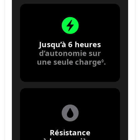
Jusqu’à 6 heures
d’autonomie sur
une seule charge
.
◊
Renvoi
aux
mentions
légales.
Résistance