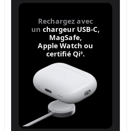
Rechargez avec
un
chargeur USB-C,
MagSafe,
Apple Watch ou
certifié Qi
.
Renvoi
◊
aux
mentions
légales.