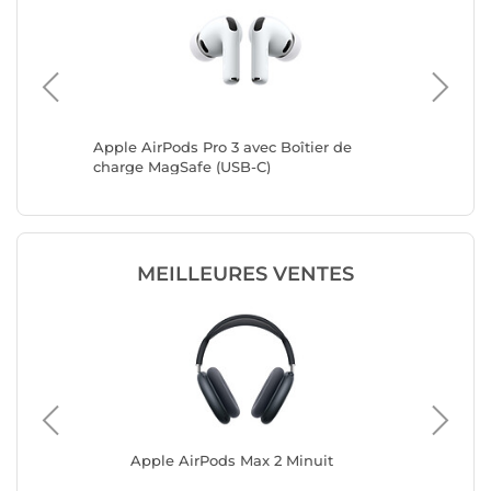
 ANC
Apple AirPods Pro 3 avec Boîtier de
Sennhei
charge MagSafe (USB-C)
Noir Cui
MEILLEURES VENTES
Apple AirPods Max 2 Minuit
App
Boî