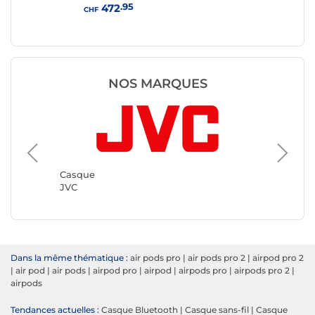
(U
.95
472
CHF
CHF
NOS MARQUES
Casque
Sennhei
Casque
JVC
Dans la même thématique :
air pods pro
|
air pods pro 2
|
airpod pro 2
|
air pod
|
air pods
|
airpod pro
|
airpod
|
airpods pro
|
airpods pro 2
|
airpods
Tendances actuelles :
Casque Bluetooth
|
Casque sans-fil
|
Casque