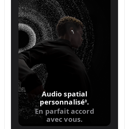
Audio spatial
personnalisé
.
Renvoi
◊
aux
En parfait accord
mentions
avec vous.
légales.