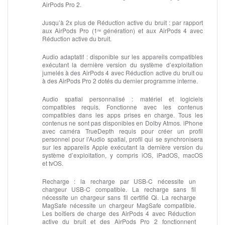
AirPods Pro 2.
Jusqu’à 2x plus de Réduction active du bruit :
par rapport
aux AirPods Pro (1ʳᵉ génération) et aux AirPods 4 avec
Réduction active du bruit.
Audio adaptatif :
disponible sur les appareils compatibles
exécutant la dernière version du système d’exploitation
jumelés à des AirPods 4 avec Réduction active du bruit ou
à des AirPods Pro 2 dotés du dernier programme interne.
Audio spatial personnalisé :
matériel et logiciels
compatibles requis. Fonctionne avec les contenus
compatibles dans les apps prises en charge. Tous les
contenus ne sont pas disponibles en Dolby Atmos. iPhone
avec caméra TrueDepth requis pour créer un profil
personnel pour l’Audio spatial, profil qui se synchronisera
sur les appareils Apple exécutant la dernière version du
système d’exploitation, y compris iOS, iPadOS, macOS
et tvOS.
Recharge :
la recharge par USB-C nécessite un
chargeur USB-C compatible. La recharge sans fil
nécessite un chargeur sans fil certifié Qi. La recharge
MagSafe nécessite un chargeur MagSafe compatible.
Les boîtiers de charge des AirPods 4 avec Réduction
active du bruit et des AirPods Pro 2 fonctionnent