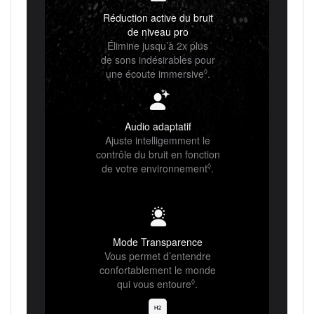
Réduction active du bruit
de niveau pro
Élimine jusqu’à 2x plus
de sons indésirables pour
une écoute immersive
◊
Renvoi aux mentions lé
.
Audio adaptatif
Ajuste intelligemment le
contrôle du bruit en fonction
de votre environnement
◊
Renvoi aux mentions l
.
Mode Transparence
Vous permet d’entendre
confortablement le monde
qui vous entoure
◊
Renvoi aux mentions légal
.