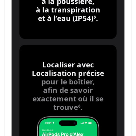
à la poussière,
à la transpiration
et à l’eau (IP54)
.
Renvoi
◊
aux
mentions
légales.
Localiser avec
Localisation précise
pour le boîtier,
afin de savoir
exactement où il se
trouve
.
Renvoi
◊
aux
mentions
légales.