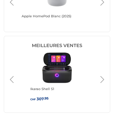
Apple HomePod Blanc (2025)
Apple H
MEILLEURES VENTES
Ikarao Shell S1
Bos
.95
307
CHF
CHF