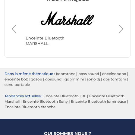
Enceint
Audio P
Enceinte Bluetooth
MARSHALL
Dans la même thématique :
boomtone
|
boss sound
|
enceine sono
|
enceinte boz
|
gosou
|
gosound
|
go xlr mini
|
sono dj
|
gps tomtom
|
sono portable
Tendances actuelles :
Enceinte Bluetooth JBL
|
Enceinte Bluetooth
Marshall
|
Enceinte Bluetooth Sony
|
Enceinte Bluetooth lumineuse
|
Enceinte Bluetooth étanche
QUI SOMMES NOUS ?