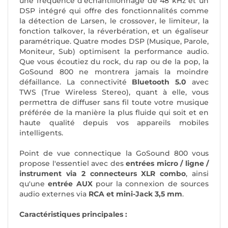
une fréquence d'échantillonnage de 48 kHz et un
DSP intégré qui offre des fonctionnalités comme
la détection de Larsen, le crossover, le limiteur, la
fonction talkover, la réverbération, et un égaliseur
paramétrique. Quatre modes DSP (Musique, Parole,
Moniteur, Sub) optimisent la performance audio.
Que vous écoutiez du rock, du rap ou de la pop, la
GoSound 800 ne montrera jamais la moindre
défaillance. La connectivité
Bluetooth 5.0
avec
TWS (True Wireless Stereo), quant à elle, vous
permettra de diffuser sans fil toute votre musique
préférée de la manière la plus fluide qui soit et en
haute qualité depuis vos appareils mobiles
intelligents.
Point de vue connectique la GoSound 800 vous
propose l'essentiel avec des
entrées micro / ligne /
instrument via 2 connecteurs XLR combo
, ainsi
qu'une
entrée AUX
pour la connexion de sources
audio externes via
RCA et mini-Jack 3,5 mm
.
Caractéristiques principales :