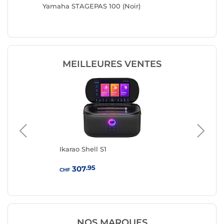
Yamaha STAGEPAS 100 (Noir)
Caliber
MEILLEURES VENTES
Ikarao Shell S1
Bos
.95
307
CHF
CHF
NOS MARQUES