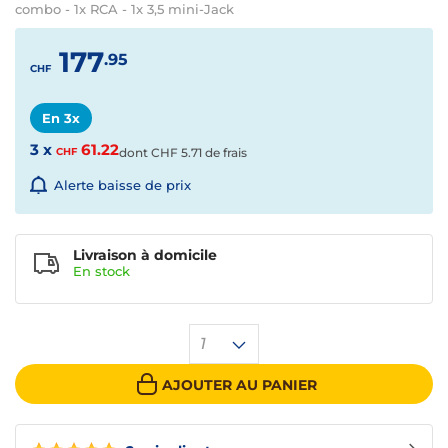
combo - 1x RCA - 1x 3,5 mini-Jack
177
.95
CHF
En 3x
3 x
61.22
CHF
dont
CHF
5.71 de frais
Alerte baisse de prix
Livraison à domicile
En
stock
1
AJOUTER AU PANIER