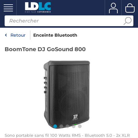
Retour
Enceinte Bluetooth
BoomTone DJ GoSound 800
Sono portable sans fil 100 Watts RMS - Bluetooth 5.0 - 2x XLR