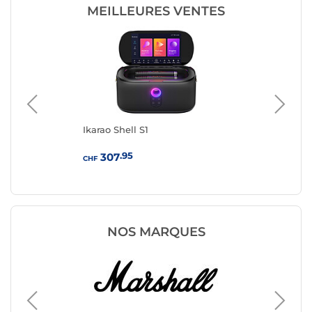
MEILLEURES VENTES
Ikarao Shell S1
Bos
.95
307
CHF
CHF
NOS MARQUES
Enceint
Audio P