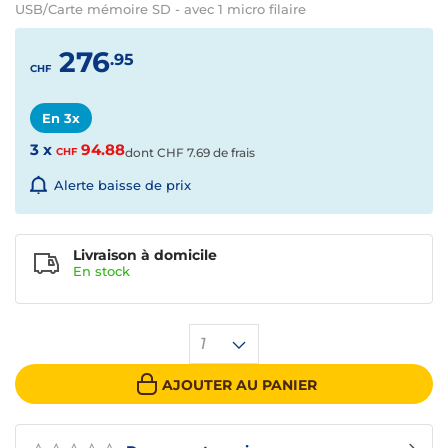
USB/Carte mémoire SD - avec 1 micro filaire
276
.95
CHF
En 3x
3 x
94.88
CHF
dont
CHF
7.69 de frais
Alerte baisse de prix
Livraison à domicile
En
stock
1
AJOUTER AU PANIER