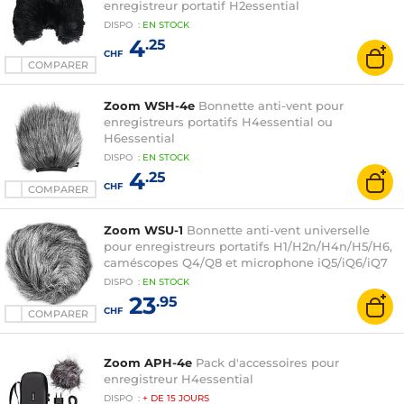
enregistreur portatif H2essential
DISPO
:
EN
STOCK
4
.25
CHF
COMPARER
Zoom WSH-4e
Bonnette anti-vent pour
enregistreurs portatifs H4essential ou
H6essential
DISPO
:
EN
STOCK
4
.25
CHF
COMPARER
Zoom WSU-1
Bonnette anti-vent universelle
pour enregistreurs portatifs H1/H2n/H4n/H5/H6,
caméscopes Q4/Q8 et microphone iQ5/iQ6/iQ7
DISPO
:
EN
STOCK
23
.95
CHF
COMPARER
Zoom APH-4e
Pack d'accessoires pour
enregistreur H4essential
DISPO
:
+ DE
15 JOURS