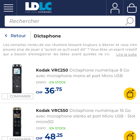
Retour
Dictaphone
Les comptes rendu de vos réunions laissent toujours à désirer et vous n'en
pouvez plus de jouer à "qu'est-ce qu'il avait dit" ? Vous êtes un esprit créatif
qui a besoin d'enregistrer les idées avant qu'elles ne s'envolent ? Nous
Lire la suite
avons exactement ce qu'il vous faut. Ne manquez plus une seule idée,
qu'elle fuse lors d'une réunion, d'un rêve fugace ou d'une interview en
extérieur, la catégorie Dictaphone de LDLC a le produit qu'il vous faut !
Kodak VRC250
Dictaphone numérique 8 Go
Vous avez besoin d'un dictaphone qui soit conçu pour retranscrire vos
avec microphone mono et port Micro USB
réunions animées ou les avis s'entrechoquent, le ton monte et tout le
…
DISPO
:
EN
STOCK
36
.75
CHF
COMPARER
Kodak VRC550
Dictaphone numérique 16 Go
avec microphone stéréo et port Micro USB - Slot
microSD
DISPO
:
EN
STOCK
48
.25
CHF
COMPARER