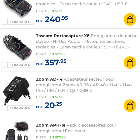
réglables - Ecran tactile couleur 2.4" - USB-C -
Slot Micro SDXC
DISPO
:
EN
STOCK
240
.95
CHF
COMPARER
Tascam Portacapture X8
Enregistreur de poche
stéréo - Hi-Res Audio - Microphones stéréo
réglables - Ecran tactile couleur 3.5" - USB-C -
Slot Micro SDXC
DISPO
:
EN
STOCK
357
.95
CHF
COMPARER
Zoom AD-14
Adaptateur secteur pour
enregistreur Zoom AR-96 / AR-48 / H4n / H4n
Pro / R16 / R24 / Q3 / Q3HD
DISPO
:
EN
STOCK
20
.25
CHF
COMPARER
Zoom APH-1e
Pack d'accessoires pour
enregistreur H1essential
DISPO
:
EN
STOCK