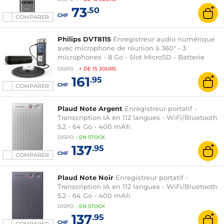
73
.50
CHF
COMPARER
Philips DVT8115
Enregistreur audio numérique
avec microphone de réunion à 360° - 3
microphones - 8 Go - Slot MicroSD - Batterie
intégrée - Wi-Fi - avec essai gratuit de 30 jours
DISPO
:
+ DE
15 JOURS
au logiciel Sembly
161
.95
CHF
COMPARER
Plaud Note Argent
Enregistreur portatif -
Transcription IA en 112 langues - WiFi/Bluetooth
5.2 - 64 Go - 400 mAh
DISPO
:
EN
STOCK
137
.95
CHF
COMPARER
Plaud Note Noir
Enregistreur portatif -
Transcription IA en 112 langues - WiFi/Bluetooth
5.2 - 64 Go - 400 mAh
DISPO
:
EN
STOCK
137
.95
CHF