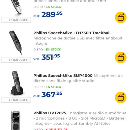
professionnel de dictée antibruit USB
DISPO
:
EN
STOCK
289
.95
CHF
COMPARER
Philips SpeechMike LFH3500 Trackball
Microphone de dictée USB avec filtre antibruit
intégré
DISPO
:
EN
STOCK
351
.95
CHF
COMPARER
Philips SpeechMike SMP4000
Microphone de
dictée sans fil de qualité studio
DISPO
:
EN
STOCK
367
.95
CHF
COMPARER
Philips DVT2075
Enregistreur audio numérique
- 2 microphones - 8 Go - Slot MicroSD - Batterie
intégrée - avec logiciel Sembly AI Notes
DISPO
:
+ DE
15 JOURS