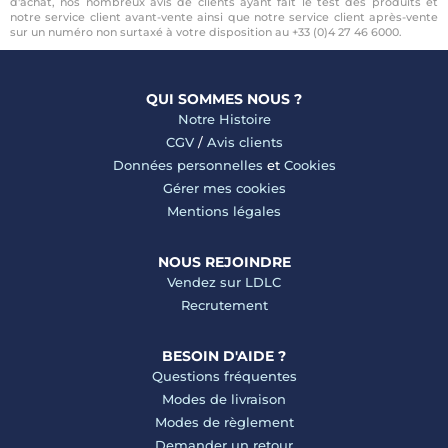
d'achat, nos nombreux avis de clients ayant fait le test des produits et
notre service client avant-vente ainsi que notre service client après-vente
sur un numéro non surtaxé à votre disposition au +33 (0)4 27 46 6000.
QUI SOMMES NOUS ?
Notre Histoire
CGV
/
Avis clients
Données personnelles
et
Cookies
Gérer mes cookies
Mentions légales
NOUS REJOINDRE
Vendez sur LDLC
Recrutement
BESOIN D'AIDE ?
Questions fréquentes
Modes de livraison
Modes de règlement
Demander un retour