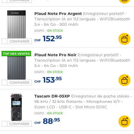
COMPARER
Plaud Note Pro Argent
Enregistreur portatif -
Transcription IA en 112 langues - WiFi/Bluetooth
5.4 - 64 Go - 500 mAh
DISPO
:
EN
STOCK
152
.95
CHF
COMPARER
TOP DES VENTES
Plaud Note Pro Noir
Enregistreur portatif -
Transcription IA en 112 langues - WiFi/Bluetooth
5.4 - 64 Go - 500 mAh
DISPO
:
EN
STOCK
153
.95
CHF
COMPARER
Tascam DR-05XP
Enregistreur de poche stéréo -
96 kHz / 32 bits flottants - Microphones X/Y -
Ecran LCD - USB-C - Slot Micro SDXC
DISPO
:
EN
STOCK
88
.95
CHF
COMPARER