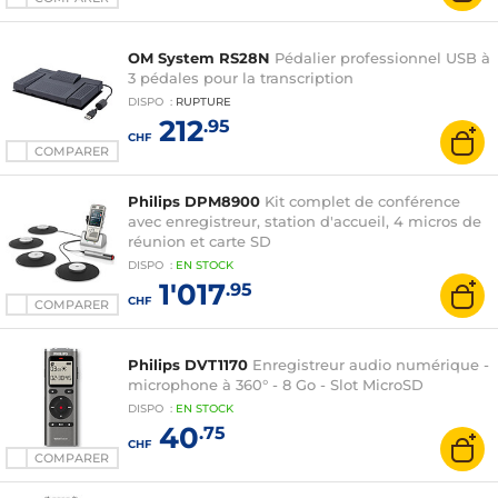
OM System RS28N
Pédalier professionnel USB à
3 pédales pour la transcription
DISPO
:
RUPTURE
212
.95
CHF
COMPARER
Philips DPM8900
Kit complet de conférence
avec enregistreur, station d'accueil, 4 micros de
réunion et carte SD
DISPO
:
EN
STOCK
1'017
.95
CHF
COMPARER
Philips DVT1170
Enregistreur audio numérique -
microphone à 360° - 8 Go - Slot MicroSD
DISPO
:
EN
STOCK
40
.75
CHF
COMPARER