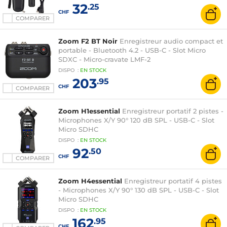
32
.25
CHF
COMPARER
Zoom F2 BT Noir
Enregistreur audio compact et
portable - Bluetooth 4.2 - USB-C - Slot Micro
SDXC - Micro-cravate LMF-2
DISPO
:
EN
STOCK
203
.95
CHF
COMPARER
Zoom H1essential
Enregistreur portatif 2 pistes -
Microphones X/Y 90° 120 dB SPL - USB-C - Slot
Micro SDHC
DISPO
:
EN
STOCK
92
.50
CHF
COMPARER
Zoom H4essential
Enregistreur portatif 4 pistes
- Microphones X/Y 90° 130 dB SPL - USB-C - Slot
Micro SDHC
DISPO
:
EN
STOCK
162
.95
CHF