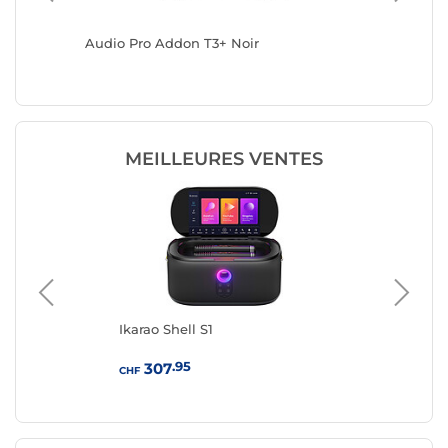
Audio Pro Addon T3+ Noir
Tivoli A
métal
MEILLEURES VENTES
Ikarao Shell S1
Bos
.95
307
CHF
CHF