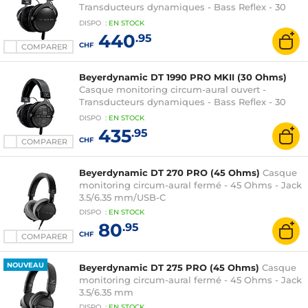
Transducteurs dynamiques - Bass Reflex - 30
Ohms - Jack 3.5/6.35 mm
DISPO
:
EN
STOCK
440
.95
CHF
COMPARER
Beyerdynamic DT 1990 PRO MKII (30 Ohms)
Casque monitoring circum-aural ouvert -
Transducteurs dynamiques - Bass Reflex - 30
Ohms - Jack 3.5/6.35 mm
DISPO
:
EN
STOCK
435
.95
CHF
COMPARER
Beyerdynamic DT 270 PRO (45 Ohms)
Casque
monitoring circum-aural fermé - 45 Ohms - Jack
3.5/6.35 mm/USB-C
DISPO
:
EN
STOCK
80
.95
CHF
COMPARER
NOUVEAU
Beyerdynamic DT 275 PRO (45 Ohms)
Casque
monitoring circum-aural fermé - 45 Ohms - Jack
3.5/6.35 mm
DISPO
:
EN
STOCK