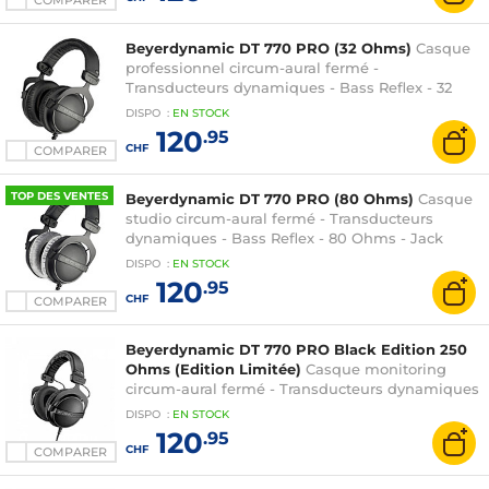
COMPARER
Beyerdynamic DT 770 PRO (32 Ohms)
Casque
professionnel circum-aural fermé -
Transducteurs dynamiques - Bass Reflex - 32
Ohms - Jack 3.5/6.35 mm
DISPO
:
EN
STOCK
120
.95
CHF
COMPARER
TOP DES VENTES
Beyerdynamic DT 770 PRO (80 Ohms)
Casque
studio circum-aural fermé - Transducteurs
dynamiques - Bass Reflex - 80 Ohms - Jack
3.5/6.35 mm
DISPO
:
EN
STOCK
120
.95
CHF
COMPARER
Beyerdynamic DT 770 PRO Black Edition 250
Ohms (Edition Limitée)
Casque monitoring
circum-aural fermé - Transducteurs dynamiques
- Bass Reflex - 250 Ohms - Jack 3.5/6.35 mm
DISPO
:
EN
STOCK
120
.95
CHF
COMPARER