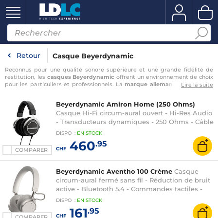
Retour
Casque Beyerdynamic
Reconnus pour une qualité sonore supérieure et une grande fidélité de
restitution, les
casques Beyerdynamic
offrent un environnement de choix
pour les particuliers et professionnels. La
marque allemande centenaire
Lire la suite
propose ainsi des
casques sans fil Bluetooth
ou des modèles filaires
permettant d’accompagner efficacement vos différents projets. Opter
Beyerdynamic Amiron Home (250 Ohms)
pour un
casque audio Beyerdynamic
, c’est choisir une des références du
Casque Hi-Fi circum-aural ouvert - Hi-Res Audio
marché des casques et l’assurance de bénéficier d’un équipement à la
hauteur de vos attentes. Que ce soit pour vos futurs
podcasts
, pour
- Transducteurs dynamiques - 250 Ohms - Câble
streamer vos plus beaux exploits gaming
ou pour vos créations musicales
détachable de 3m - Jack 3.5 et adaptateur 6.35
DISPO
:
EN
STOCK
avec un
casque home studio
,
…
mm
460
.95
CHF
COMPARER
Beyerdynamic Aventho 100 Crème
Casque
circum-aural fermé sans fil - Réduction de bruit
active - Bluetooth 5.4 - Commandes tactiles -
Micro - Autonomie 60h - Charge rapide
DISPO
:
EN
STOCK
161
.95
CHF
COMPARER