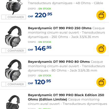
Transducteurs dynamiques - 48 Ohms - Câble
amovible - Jack 3.5/6.35 mm
DISPO
:
EN
STOCK
220
.95
CHF
COMPARER
Beyerdynamic DT 990 PRO 250 Ohms
Casque
monitoring circum-aural ouvert - Transducteurs
dynamiques - 250 Ohms - Jack 3.5/6.35 mm
DISPO
:
EN
STOCK
146
.95
CHF
COMPARER
Beyerdynamic DT 990 PRO 80 Ohms
Casque
monitoring circum-aural ouvert - Transducteurs
dynamiques - 80 Ohms - Jack 3.5/6.35 mm
DISPO
:
EN
STOCK
120
.95
CHF
COMPARER
Beyerdynamic DT 990 PRO Black Edition 250
Ohms (Edition Limitée)
Casque monitoring
circum-aural ouvert - Transducteurs dynamiques
- 250 Ohms - Jack 3.5/6.35 mm - Edition Limitée