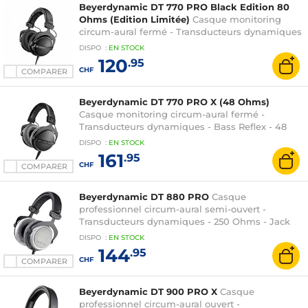
Beyerdynamic DT 770 PRO Black Edition 80
Ohms (Edition Limitée)
Casque monitoring
circum-aural fermé - Transducteurs dynamiques
- Bass Reflex - 80 Ohms - Jack 3.5/6.35 mm
DISPO
:
EN
STOCK
120
.95
CHF
COMPARER
Beyerdynamic DT 770 PRO X (48 Ohms)
Casque monitoring circum-aural fermé -
Transducteurs dynamiques - Bass Reflex - 48
Ohms - Jack 3.5/6.35 mm
DISPO
:
EN
STOCK
161
.95
CHF
COMPARER
Beyerdynamic DT 880 PRO
Casque
professionnel circum-aural semi-ouvert -
Transducteurs dynamiques - 250 Ohms - Jack
3.5/6.35 mm
DISPO
:
EN
STOCK
144
.95
CHF
COMPARER
Beyerdynamic DT 900 PRO X
Casque
professionnel circum-aural ouvert -