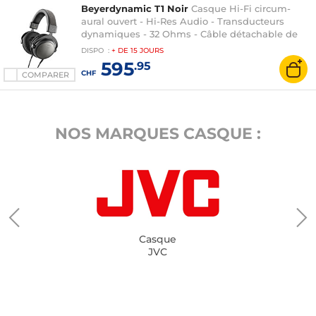
Beyerdynamic T1 Noir
Casque Hi-Fi circum-
aural ouvert - Hi-Res Audio - Transducteurs
dynamiques - 32 Ohms - Câble détachable de
3m - Jack 3.5 et adaptateur 6.35 mm
DISPO
:
+ DE
15 JOURS
595
.95
CHF
COMPARER
NOS MARQUES CASQUE :
Casque
JVC