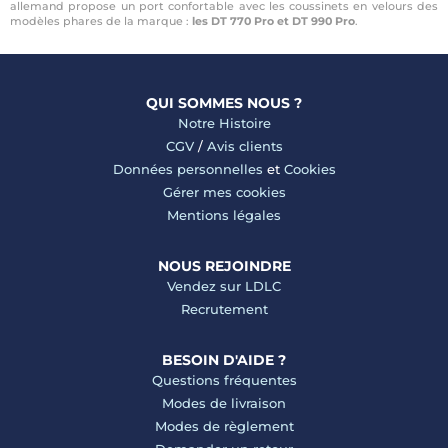
allemand propose un port confortable avec les coussinets en velours des
modèles phares de la marque :
les DT 770 Pro et DT 990 Pro
.
QUI SOMMES NOUS ?
Notre Histoire
CGV
/
Avis clients
Données personnelles
et
Cookies
Gérer mes cookies
Mentions légales
NOUS REJOINDRE
Vendez sur LDLC
Recrutement
BESOIN D'AIDE ?
Questions fréquentes
Modes de livraison
Modes de règlement