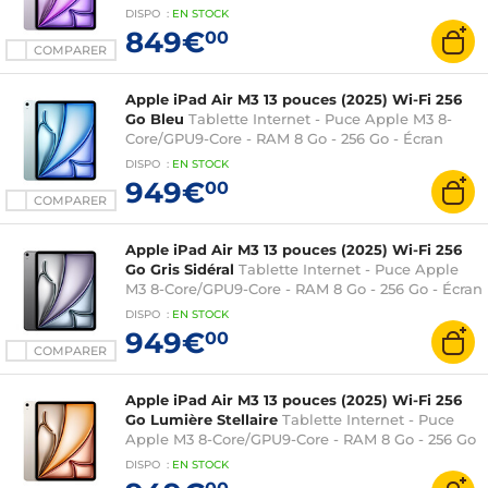
Liquid Retina 13" LED tactile - Wi-Fi
DISPO
:
EN
STOCK
6E/Bluetooth 5.3 - Webcam - Touch ID - USB-C -
849€
00
iPadOS 18
COMPARER
Apple iPad Air M3 13 pouces (2025) Wi-Fi 256
Go Bleu
Tablette Internet - Puce Apple M3 8-
Core/GPU9-Core - RAM 8 Go - 256 Go - Écran
Liquid Retina 13" LED tactile - Wi-Fi
DISPO
:
EN
STOCK
6E/Bluetooth 5.3 - Webcam - Touch ID - USB-C -
949€
00
iPadOS 18
COMPARER
Apple iPad Air M3 13 pouces (2025) Wi-Fi 256
Go Gris Sidéral
Tablette Internet - Puce Apple
M3 8-Core/GPU9-Core - RAM 8 Go - 256 Go - Écran
Liquid Retina 13" LED tactile - Wi-Fi
DISPO
:
EN
STOCK
6E/Bluetooth 5.3 - Webcam - Touch ID - USB-C -
949€
00
iPadOS 18
COMPARER
Apple iPad Air M3 13 pouces (2025) Wi-Fi 256
Go Lumière Stellaire
Tablette Internet - Puce
Apple M3 8-Core/GPU9-Core - RAM 8 Go - 256 Go
- Écran Liquid Retina 13" LED tactile - Wi-Fi
DISPO
:
EN
STOCK
6E/Bluetooth 5.3 - Webcam - Touch ID - USB-C -