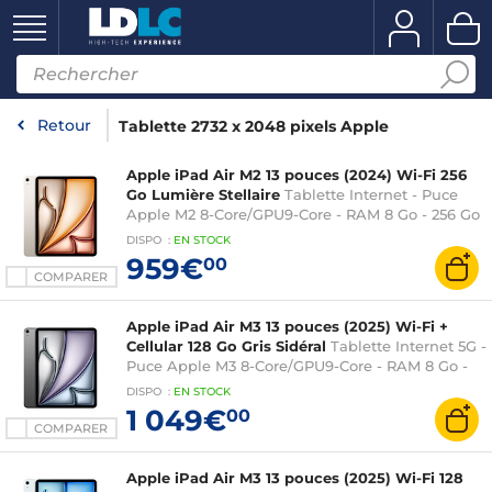
Retour
Tablette 2732 x 2048 pixels Apple
Apple iPad Air M2 13 pouces (2024) Wi-Fi 256
Go Lumière Stellaire
Tablette Internet - Puce
Apple M2 8-Core/GPU9-Core - RAM 8 Go - 256 Go
- Écran Liquid Retina 13" LED tactile - Wi-Fi
DISPO
:
EN
STOCK
6E/Bluetooth 5.3 - Webcam - Touch ID - USB-C -
959€
00
iPadOS 17
COMPARER
Apple iPad Air M3 13 pouces (2025) Wi-Fi +
Cellular 128 Go Gris Sidéral
Tablette Internet 5G -
Puce Apple M3 8-Core/GPU9-Core - RAM 8 Go -
128 Go - Écran Liquid Retina 13" LED tactile - Wi-
DISPO
:
EN
STOCK
Fi 6E/Bluetooth 5.3 - Webcam - Touch ID - USB-C
1 049€
00
- iPadOS 18
COMPARER
Apple iPad Air M3 13 pouces (2025) Wi-Fi 128