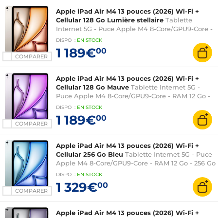
Apple iPad Air M4 13 pouces (2026) Wi-Fi +
Cellular 128 Go Lumière stellaire
Tablette
Internet 5G - Puce Apple M4 8-Core/GPU9-Core -
RAM 12 Go - 128 Go - Écran Liquid Retina 13" LED
DISPO
:
EN
STOCK
tactile - Wi-Fi 7/Bluetooth 6 - Webcam - Touch
1 189€
00
ID - USB-C - iPadOS 26
COMPARER
Apple iPad Air M4 13 pouces (2026) Wi-Fi +
Cellular 128 Go Mauve
Tablette Internet 5G -
Puce Apple M4 8-Core/GPU9-Core - RAM 12 Go -
128 Go - Écran Liquid Retina 13" LED tactile - Wi-
DISPO
:
EN
STOCK
Fi 7/Bluetooth 6 - Webcam - Touch ID - USB-C -
1 189€
00
iPadOS 26
COMPARER
Apple iPad Air M4 13 pouces (2026) Wi-Fi +
Cellular 256 Go Bleu
Tablette Internet 5G - Puce
Apple M4 8-Core/GPU9-Core - RAM 12 Go - 256 Go
- Écran Liquid Retina 13" LED tactile - Wi-Fi
DISPO
:
EN
STOCK
7/Bluetooth 6 - Webcam - Touch ID - USB-C -
1 329€
00
iPadOS 26
COMPARER
Apple iPad Air M4 13 pouces (2026) Wi-Fi +