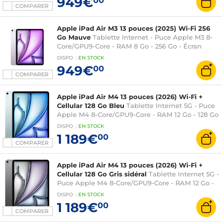
949€
00
iPadOS 18
COMPARER
Apple iPad Air M3 13 pouces (2025) Wi-Fi 256
Go Mauve
Tablette Internet - Puce Apple M3 8-
Core/GPU9-Core - RAM 8 Go - 256 Go - Écran
Liquid Retina 13" LED tactile - Wi-Fi
DISPO
:
EN
STOCK
6E/Bluetooth 5.3 - Webcam - Touch ID - USB-C -
949€
00
iPadOS 18
COMPARER
Apple iPad Air M4 13 pouces (2026) Wi-Fi +
Cellular 128 Go Bleu
Tablette Internet 5G - Puce
Apple M4 8-Core/GPU9-Core - RAM 12 Go - 128 Go
- Écran Liquid Retina 13" LED tactile - Wi-Fi
DISPO
:
EN
STOCK
7/Bluetooth 6 - Webcam - Touch ID - USB-C -
1 189€
00
iPadOS 26
COMPARER
Apple iPad Air M4 13 pouces (2026) Wi-Fi +
Cellular 128 Go Gris sidéral
Tablette Internet 5G -
Puce Apple M4 8-Core/GPU9-Core - RAM 12 Go -
128 Go - Écran Liquid Retina 13" LED tactile - Wi-
DISPO
:
EN
STOCK
Fi 7/Bluetooth 6 - Webcam - Touch ID - USB-C -
1 189€
00
iPadOS 26
COMPARER