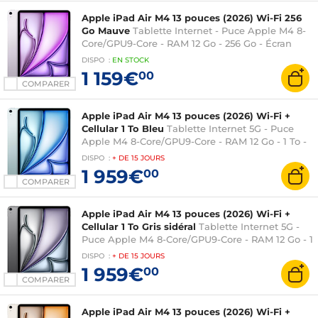
Apple iPad Air M4 13 pouces (2026) Wi-Fi 256
Go Mauve
Tablette Internet - Puce Apple M4 8-
Core/GPU9-Core - RAM 12 Go - 256 Go - Écran
Liquid Retina 13" LED tactile - Wi-Fi 7/Bluetooth
DISPO
:
EN
STOCK
6 - Webcam - Touch ID - USB-C - iPadOS 26
1 159€
00
COMPARER
Apple iPad Air M4 13 pouces (2026) Wi-Fi +
Cellular 1 To Bleu
Tablette Internet 5G - Puce
Apple M4 8-Core/GPU9-Core - RAM 12 Go - 1 To -
Écran Liquid Retina 13" LED tactile - Wi-Fi
DISPO
:
+ DE
15 JOURS
7/Bluetooth 6 - Webcam - Touch ID - USB-C -
1 959€
00
iPadOS 26
COMPARER
Apple iPad Air M4 13 pouces (2026) Wi-Fi +
Cellular 1 To Gris sidéral
Tablette Internet 5G -
Puce Apple M4 8-Core/GPU9-Core - RAM 12 Go - 1
To - Écran Liquid Retina 13" LED tactile - Wi-Fi
DISPO
:
+ DE
15 JOURS
7/Bluetooth 6 - Webcam - Touch ID - USB-C -
1 959€
00
iPadOS 26
COMPARER
Apple iPad Air M4 13 pouces (2026) Wi-Fi +