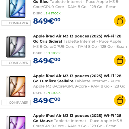
Go Bleu
Tablette Internet - Puce Apple M3 8-
Core/GPU9-Core - RAM 8 Go - 128 Go - Écran
Liquid Retina 13" LED tactile - Wi-Fi
DISPO
:
EN
STOCK
6E/Bluetooth 5.3 - Webcam - Touch ID - USB-C -
849€
00
iPadOS 18
COMPARER
Apple iPad Air M3 13 pouces (2025) Wi-Fi 128
Go Gris Sidéral
Tablette Internet - Puce Apple
M3 8-Core/GPU9-Core - RAM 8 Go - 128 Go - Écran
Liquid Retina 13" LED tactile - Wi-Fi
DISPO
:
EN
STOCK
6E/Bluetooth 5.3 - Webcam - Touch ID - USB-C -
849€
00
iPadOS 18
COMPARER
Apple iPad Air M3 13 pouces (2025) Wi-Fi 128
Go Lumière Stellaire
Tablette Internet - Puce
Apple M3 8-Core/GPU9-Core - RAM 8 Go - 128 Go
- Écran Liquid Retina 13" LED tactile - Wi-Fi
DISPO
:
EN
STOCK
6E/Bluetooth 5.3 - Webcam - Touch ID - USB-C -
849€
00
iPadOS 18
COMPARER
Apple iPad Air M3 13 pouces (2025) Wi-Fi 128
Go Mauve
Tablette Internet - Puce Apple M3 8-
Core/GPU9-Core - RAM 8 Go - 128 Go - Écran