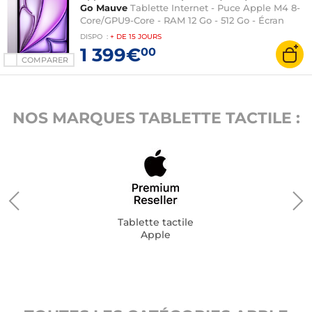
Go Mauve
Tablette Internet - Puce Apple M4 8-
Core/GPU9-Core - RAM 12 Go - 512 Go - Écran
Liquid Retina 13" LED tactile - Wi-Fi 7/Bluetooth
DISPO
:
+ DE
15 JOURS
6 - Webcam - Touch ID - USB-C - iPadOS 26
1 399€
00
COMPARER
NOS MARQUES TABLETTE TACTILE :
Tablette tactile
Apple